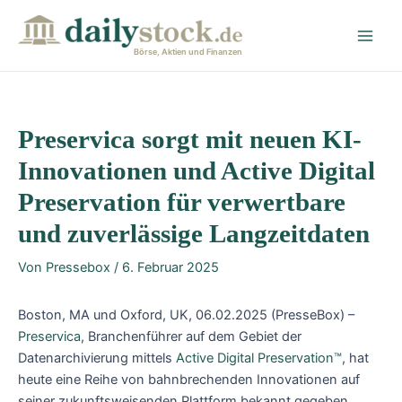
Zum
Post
Main
Inhalt
navigation
Men
springen
Börse, Aktien und Finanzen
Preservica sorgt mit neuen KI-
Innovationen und Active Digital
Preservation für verwertbare
und zuverlässige Langzeitdaten
Von
Pressebox
/
6. Februar 2025
Boston, MA und Oxford, UK, 06.02.2025 (PresseBox) –
Preservica
, Branchenführer auf dem Gebiet der
Datenarchivierung mittels
Active Digital Preservation™
, hat
heute eine Reihe von bahnbrechenden Innovationen auf
seiner zukunftsweisenden Plattform bekannt gegeben.