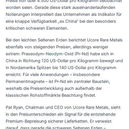
Preise von über 4.500 US-Dollar pro Kilogramm beobachtet
worden seien. Gerade diese stark auseinanderlaufenden
Notierungen interpretiert das Unternehmen als Indikator für
eine knappe Verfügbarkeit „ex China“ bei den besonders
kritischen schweren Elementen.
Bei den leichten Seltenen Erden berichtet Ucore Rare Metals
ebenfalls von steigenden Preisen, allerdings weniger
extrem: Praseodym-
Neodym
-Oxid (Pr-Nd) habe sich in
China in Richtung 120 US-Dollar pro Kilogramm bewegt und
in Nordamerika Spitzen bis 140 US-Dollar pro Kilogramm
erreicht. Für viele Anwendungen – insbesondere
Permanentmagnete – ist Pr-Nd ein zentraler Baustein,
weshalb die Preisentwicklung auch außerhalb der
klassischen Rohstoffmärkte Beachtung findet.
Pat Ryan, Chairman und CEO von Ucore Rare Metals, sieht
in den Preisunterschieden ein Signal für die entstehende
Premium-Bepreisung sicherer Lieferketten. Er verweist
darauf, dass gerade die schweren Seltenen Erden –