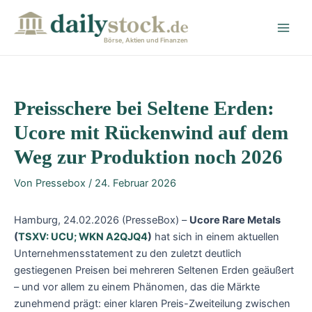
Zum
Post
Main
Inhalt
navigation
Men
springen
Börse, Aktien und Finanzen
Preisschere bei Seltene Erden:
Ucore mit Rückenwind auf dem
Weg zur Produktion noch 2026
Von
Pressebox
/
24. Februar 2026
Hamburg, 24.02.2026 (PresseBox) –
Ucore Rare Metals
(
TSXV: UCU; WKN A2QJQ4
)
hat sich in einem aktuellen
Unternehmensstatement zu den zuletzt deutlich
gestiegenen Preisen bei mehreren Seltenen Erden geäußert
– und vor allem zu einem Phänomen, das die Märkte
zunehmend prägt: einer klaren Preis-Zweiteilung zwischen