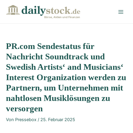
Zum
Post
Main
Inhalt
navigation
Men
springen
Börse, Aktien und Finanzen
PR.com Sendestatus für
Nachricht Soundtrack und
Swedish Artists‘ and Musicians‘
Interest Organization werden zu
Partnern, um Unternehmen mit
nahtlosen Musiklösungen zu
versorgen
Von
Pressebox
/
25. Februar 2025