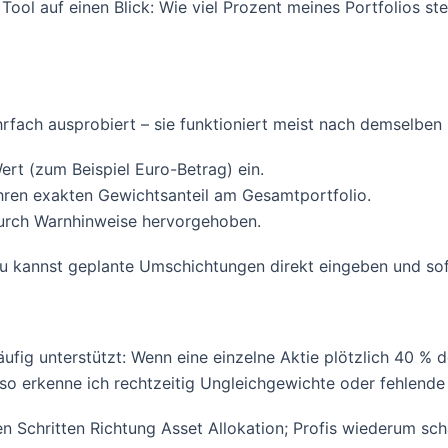
 Tool auf einen Blick: Wie viel Prozent meines Portfolios s
fach ausprobiert – sie funktioniert meist nach demselben 
Wert (zum Beispiel Euro-Betrag) ein.
ihren exakten Gewichtsanteil am Gesamtportfolio.
durch Warnhinweise hervorgehoben.
Du kannst geplante Umschichtungen direkt eingeben und sofo
fig unterstützt: Wenn eine einzelne Aktie plötzlich 40 % 
o erkenne ich rechtzeitig Ungleichgewichte oder fehlende D
ten Schritten Richtung Asset Allokation; Profis wiederum sc