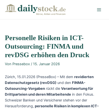
Zum
Post
Main
Inhalt
navigation
Men
springen
Börse, Aktien und Finanzen
Personelle Risiken in ICT-
Outsourcing: FINMA und
revDSG erhöhen den Druck
Von
Pressebox
/
15. Januar 2026
Zürich, 15.01.2026 (PresseBox) – Mit dem
revidierten
Datenschutzgesetz (revDSG)
und den
FINMA-
Outsourcing-Vorgaben
rückt die
Verantwortung für
Drittparteien und deren Mitarbeitende
in den Fokus.
Schweizer Banken und Versicherer stehen vor der
Herausforderung,
personelle Risiken in komplexen ICT-