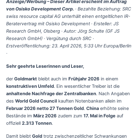
Anzeige/Werbung – Dieser Artikel erscheint im Auftrag
von Osisko Development Corp.
· Bezahlte Beziehung: SRC
swiss resource capital AG unterhält einen entgeltlichen IR-
Beratervertrag mit Osisko Development · Ersteller: JS
Research GmbH, Olsberg · Autor: Jörg Schulte (GF JS
Research GmbH) · Vergütung durch SRC ·
Erstveröffentlichung: 23. April 2026, 5:33 Uhr Europa/Berlin
·
Sehr geehrte Leserinnen und Leser,
der
Goldmarkt
bleibt auch im
Frühjahr 2026
in einem
konstruktiven Umfeld
. Ein wesentlicher Treiber ist die
anhaltende Nachfrage der Zentralbanken
. Nach Angaben
des
World Gold Council
kauften Notenbanken allein im
Februar 2026 netto 27 Tonnen Gold
.
China
erhöhte seine
Bestände im
März 2026
zudem zum
17. Mal in Folge
auf
offiziell
2.313 Tonnen
.
Damit bleibt
Gold
trotz zwischenzeitlicher Schwankungen