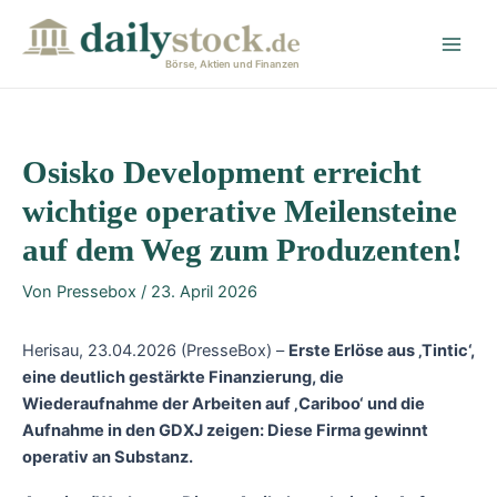
Zum
Post
Main
Inhalt
navigation
Men
springen
Börse, Aktien und Finanzen
Osisko Development erreicht
wichtige operative Meilensteine
auf dem Weg zum Produzenten!
Von
Pressebox
/
23. April 2026
Herisau, 23.04.2026 (PresseBox) –
Erste Erlöse aus ‚Tintic‘,
eine deutlich gestärkte Finanzierung, die
Wiederaufnahme der Arbeiten auf ‚Cariboo‘ und die
Aufnahme in den GDXJ zeigen: Diese Firma gewinnt
operativ an Substanz.