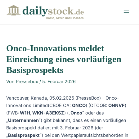
Zum
Post
Main
Inhalt
navigation
Men
springen
Börse, Aktien und Finanzen
Onco-Innovations meldet
Einreichung eines vorläufigen
Basisprospekts
Von
Pressebox
/
5. Februar 2026
Vancouver, Kanada, 05.02.2026 (PresseBox) – Onco-
Innovations Limited(CBOE CA:
ONCO
) (OTCQB:
ONNVF
)
(FWB:
W1H
,
WKN: A3EKSZ
) („
Onco
“ oder das
„
Unternehmen
“) gibt bekannt, dass es einen vorläufigen
Basisprospekt datiert mit 3. Februar 2026 (der
„
Basisprospekt
“) bei den Wertpapieraufsichtsbehörden in