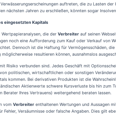
Verwässerungserscheinungen auftreten, die zu Lasten der
 den nächsten Jahren zu erschließen, könnten sogar Insolven
es eingesetzten Kapitals
 Wertpapieranalysen, die der
Verbreiter
auf seinen Webseit
ngen noch eine Aufforderung zum Kauf oder Verkauf von We
achtet. Dennoch ist die Haftung für Vermögensschäden, die
 möglicherweise resultieren können, ausnahmslos ausgesch
it Risiko verbunden sind. Jedes Geschäft mit Optionsschei
 von politischen, wirtschaftlichen oder sonstigen Veränderu
itals kommen. Bei derivativen Produkten ist die Wahrschein
ändischen Aktienwerte schwere Kursverluste bis hin zum Tota
n Berater Ihres Vertrauens) weitergehend beraten lassen.
gen vom
Verbreiter
enthaltenen Wertungen und Aussagen mit 
r Fehler, Versäumnisse oder falsche Angaben. Dies gilt ebe