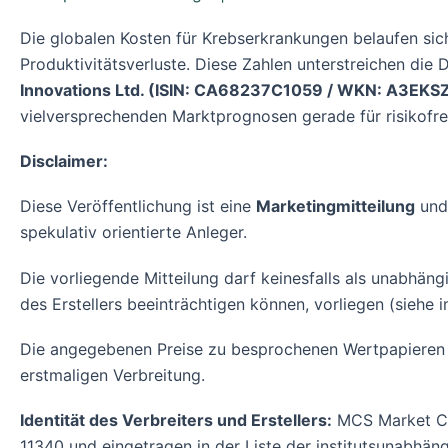
Die globalen Kosten für Krebserkrankungen belaufen sich 
Produktivitätsverluste. Diese Zahlen unterstreichen die 
Innovations Ltd. (ISIN: CA68237C1059 / WKN: A3EKS
vielversprechenden Marktprognosen gerade für risikofreud
Disclaimer:
Diese Veröffentlichung ist eine
Marketingmitteilung
und
spekulativ orientierte Anleger.
Die vorliegende Mitteilung darf keinesfalls als unabhän
des Erstellers beeinträchtigen können, vorliegen (siehe 
Die angegebenen Preise zu besprochenen Wertpapieren s
erstmaligen Verbreitung.
Identität des Verbreiters und Erstellers:
MCS Market Co
11340 und eingetragen in der Liste der institutsunabhä