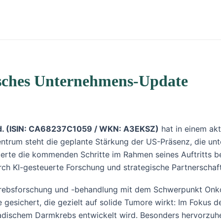
isches Unternehmens-Update
d. (ISIN: CA68237C1059 / WKN: A3EKSZ)
hat in einem ak
trum steht die geplante Stärkung der US-Präsenz, die unte
te die kommenden Schritte im Rahmen seines Auftritts beim
urch KI-gesteuerte Forschung und strategische Partnerschaf
rebsforschung und -behandlung mit dem Schwerpunkt Onkolo
e gesichert, die gezielt auf solide Tumore wirkt: Im Fokus 
adischem Darmkrebs entwickelt wird. Besonders hervorzuheb