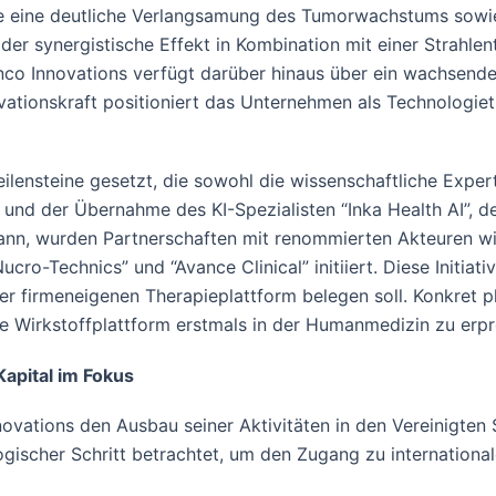
 eine deutliche Verlangsamung des Tumorwachstums sowie 
r synergistische Effekt in Kombination mit einer Strahlenth
co Innovations verfügt darüber hinaus über ein wachsendes 
vationskraft positioniert das Unternehmen als Technologiet
ilensteine gesetzt, die sowohl die wissenschaftliche Exper
d der Übernahme des KI-Spezialisten “Inka Health AI”, de
n, wurden Partnerschaften mit renommierten Akteuren wie “
cro-Technics” und “Avance Clinical” initiiert. Diese Initiati
er firmeneigenen Therapieplattform belegen soll. Konkret p
äre Wirkstoffplattform erstmals in der Humanmedizin zu erp
Kapital im Fokus
novations den Ausbau seiner Aktivitäten in den Vereinigten
ogischer Schritt betrachtet, um den Zugang zu international