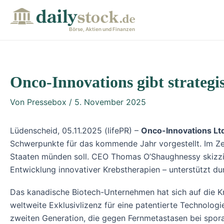
Zum
Post
Inhalt
navigation
Börse, Aktien und Finanzen
springen
Onco-Innovations gibt strateg
Von
Pressebox
/
5. November 2025
Lüdenscheid, 05.11.2025 (lifePR) –
Onco-Innovations Lt
Schwerpunkte für das kommende Jahr vorgestellt. Im Zen
Staaten münden soll. CEO Thomas O’Shaughnessy skizzier
Entwicklung innovativer Krebstherapien – unterstützt d
Das kanadische Biotech-Unternehmen hat sich auf die K
weltweite Exklusivlizenz für eine patentierte Technologi
zweiten Generation, die gegen Fernmetastasen bei spor