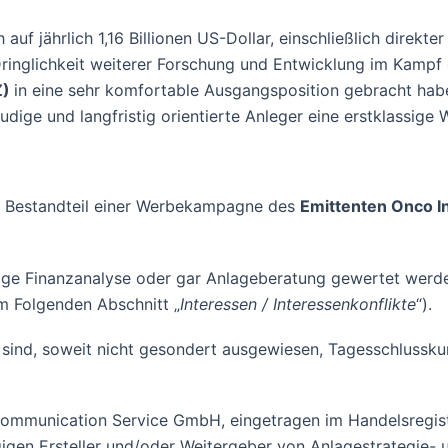
auf jährlich 1,16 Billionen US-Dollar, einschließlich direkt
Dringlichkeit weiterer Forschung und Entwicklung im Kampf 
Z)
in eine sehr komfortable Ausgangsposition gebracht hab
ige und langfristig orientierte Anleger eine erstklassige W
 Bestandteil einer Werbekampagne des
Emittenten Onco I
gige Finanzanalyse oder gar Anlageberatung gewertet werden,
im Folgenden Abschnitt „
Interessen / Interessenkonflikte
“).
ind, soweit nicht gesondert ausgewiesen, Tagesschlusskurs
mmunication Service GmbH, eingetragen im Handelsregist
ngigen Ersteller und/oder Weitergeber von Anlagestrategie-