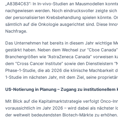
„A83B4C63“: In In-vivo-Studien an Mausmodellen konnte
nachgewiesen werden. Noch eindrucksvoller zeigte sich de
der personalisierten Krebsbehandlung spielen könnte. On
sämtlich auf die Onkologie ausgerichtet sind. Diese Inno
Nachfrage.
Das Unternehmen hat bereits in diesem Jahr wichtige Me
gestärkt haben. Neben dem Wechsel zur “Cboe Canada” un
Branchengrößen wie “AstraZeneca Canada” vorweisen kan
dem “Cross Cancer Institute” sowie den Dienstleistern “Nu
Phase-1-Studie, die ab 2026 die klinische Machbarkeit d
1-Studie im nächsten Jahr, mit dem Ziel, seine propriet
US-Notierung in Planung – Zugang zu institutionellem 
Mit Blick auf die Kapitalmarktstrategie verfolgt Onco-In
voraussichtlich im Jahr 2026 – wird dabei als nächster l
der weltweit bedeutendsten Biotech-Märkte zu erhöhen.