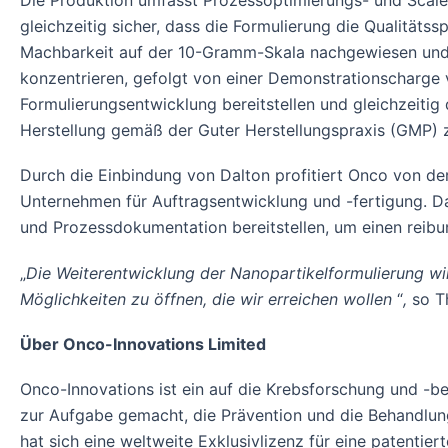
Die Produktion umfasst Prozessoptimierungs- und Scale
gleichzeitig sicher, dass die Formulierung die Qualitätss
Machbarkeit auf der 10-Gramm-Skala nachgewiesen und w
konzentrieren, gefolgt von einer Demonstrationscharge 
Formulierungsentwicklung bereitstellen und gleichzeitig
Herstellung gemäß der Guter Herstellungspraxis (GMP) z
Durch die Einbindung von Dalton profitiert Onco von de
Unternehmen für Auftragsentwicklung und -fertigung. Dal
und Prozessdokumentation bereitstellen, um einen reibu
„
Die Weiterentwicklung der Nanopartikelformulierung wi
Möglichkeiten zu öffnen, die wir erreichen wollen
“
,
so T
Über Onco-Innovations Limited
Onco-Innovations ist ein auf die Krebsforschung und -
zur Aufgabe gemacht, die Prävention und die Behandlu
hat sich eine weltweite Exklusivlizenz für eine patentier