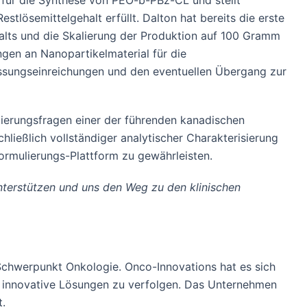
 für die Synthese von PEO-b-PBz-CL und stellt
stlösemittelgehalt erfüllt. Dalton hat bereits die erste
lts und die Skalierung der Produktion auf 100 Gramm
gen an Nanopartikelmaterial für die
lassungseinreichungen und den eventuellen Übergang zur
lierungsfragen einer der führenden kanadischen
ließlich vollständiger analytischer Charakterisierung
ormulierungs-Plattform zu gewährleisten.
nterstützen und uns den Weg zu den klinischen
Schwerpunkt Onkologie. Onco-Innovations hat es sich
 innovative Lösungen zu verfolgen. Das Unternehmen
t.