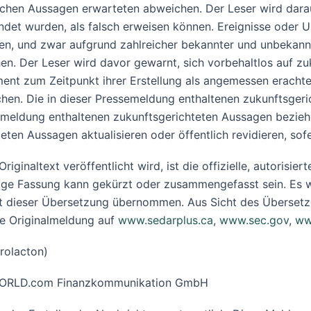
lchen Aussagen erwarteten abweichen. Der Leser wird darau
ndet wurden, als falsch erweisen können. Ereignisse oder 
n, und zwar aufgrund zahlreicher bekannter und unbekannt
en. Der Leser wird davor gewarnt, sich vorbehaltlos auf zu
t zum Zeitpunkt ihrer Erstellung als angemessen erachtet 
hen. Die in dieser Pressemeldung enthaltenen zukunftsger
semeldung enthaltenen zukunftsgerichteten Aussagen bezie
ten Aussagen aktualisieren oder öffentlich revidieren, sofe
iginaltext veröffentlicht wird, ist die offizielle, autorisi
ige Fassung kann gekürzt oder zusammengefasst sein. Es w
it dieser Übersetzung übernommen. Aus Sicht des Übersetze
he Originalmeldung auf
www.sedarplus.ca
,
www.sec.gov
,
ww
rolacton)
R-WORLD.com Finanzkommunikation GmbH