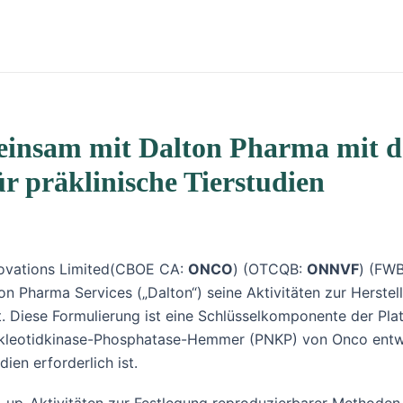
einsam mit Dalton Pharma mit de
r präklinische Tierstudien
novations Limited(CBOE CA:
ONCO
) (OTCQB:
ONNVF
) (FWB
ton Pharma Services („Dalton“) seine Aktivitäten zur Herste
 Diese Formulierung ist eine Schlüsselkomponente der Platt
leotidkinase-Phosphatase-Hemmer (PNKP) von Onco entwicke
ien erforderlich ist.