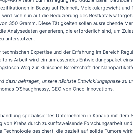
-up-Aktivitäten zur Festlegung reproduzierbarer Methoden
pezifikationen in Bezug auf Reinheit, Molekulargewicht und Re
ird sich nun auf die Reduzierung des Restkatalysatorgeha
von 350 Gramm. Diese Tätigkeiten sollen ausreichende Men
 die Analysedaten generieren, die erforderlich sind, um Zu
u unterstützen.
r technischen Expertise und der Erfahrung im Bereich Regu
tons Arbeit wird ein umfassendes Entwicklungspaket einsch
ngslosen Weg zur klinischen Bereitschaft der Nanopartikelf
rd dazu beitragen, unsere nächste Entwicklungsphase zu u
homas O‘Shaughnessy, CEO von Onco-Innovations.
behandlung spezialisiertes Unternehmen in Kanada mit dem 
ng von Krebs durch zukunftsweisende Forschungsarbeit und
te Technologie gesichert, die gezielt auf solide Tumore wirk