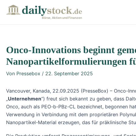
Zum
Post
Inhalt
navigation
Börse, Aktien und Finanzen
springen
Onco-Innovations beginnt gem
Nanopartikelformulierungen fü
Von
Pressebox
/
22. September 2025
Vancouver, Kanada, 22.09.2025 (PresseBox) – Onco-In
„
Unternehmen
“) freut sich bekannt zu geben, dass Dal
Onco, auch als PEO-b-PBz-CL
bezeichnet, begonnen hat.
Verwendung in Verbindung mit dem proprietären Polynuk
Nanopartikel-Material erzeugen, das für präklinische Stud