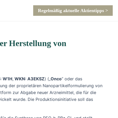
Regelmäßig aktuelle Aktientipps >
r Herstellung von
:
W1H
,
WKN: A3EKSZ
) („
Onco
“ oder das
llung der proprietären Nanopartikelformulierung von
form zur Abgabe neuer Arzneimittel, die für die
lt wurde. Die Produktionsinitiative soll das