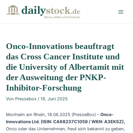
Zum
Post
Main
Inhalt
navigation
Men
springen
Börse, Aktien und Finanzen
Onco-Innovations beauftragt
das Cross Cancer Institute und
die University of Albertamit mit
der Ausweitung der PNKP-
Inhibitor-Forschung
Von
Pressebox
/
18. Juni 2025
Monheim am Rhein, 18.06.2025 (PresseBox) –
Onco-
Innovations Ltd. (ISIN: CA68237C1059 / WKN: A3EKSZ),
Onco oder das Unternehmen, freut sich bekannt zu geben,