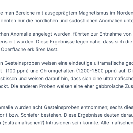
e man Bereiche mit ausgeprägtem Magnetismus im Norden
onnten nur die nördlichen und südöstlichen Anomalien unt
chen Anomalie angelegt wurden, führten zur Entnahme von 1
terisiert wurden. Diese Ergebnisse legen nahe, dass sich di
berfläche erklären lässt.
en Gesteinsproben weisen eine eindeutige ultramafische
t- (100 ppm) und Chromgehalten (1.200-1.500 ppm) auf. Die 
issen und weisen darauf hin, dass sich eine ultramafische I
treckt. Die anderen Proben weisen eine eher gabbroische
omalie wurden acht Gesteinsproben entnommen; sechs dies
it bzw. Schiefer bestehen. Diese Ergebnisse deuten darau
ultramafischen?) Intrusionen sein könnte. Alle mafischen 