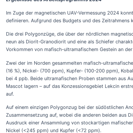
Im Zuge der magnetischen UAV-Vermessung 2024 konnt
definieren. Aufgrund des Budgets und des Zeitrahmens k
Die drei Polygonzüge, die über der nördlichen magnetis
neun als Diorit-Granodiorit und eine als Schiefer charak
Vorkommen von mafisch-ultramafischem Gestein an der O
Zwei der im Norden gesammelten mafisch-ultramafisch
(16 %), Nickel- (700 ppm), Kupfer- (100-200 ppm), Kobal
bei 4 ppb. Beide ultramafischen Proben stammen aus Ausb
Mascot lagern – auf das Konzessionsgebiet Lekcin ers
auf.
Auf einem einzigen Polygonzug bei der südöstlichen An
Zusammensetzung auf, wobei die anderen beiden aus Dior
Ausdruck einer Ansammlung von stockartigen mafischen (±
Nickel (<245 ppm) und Kupfer (<72 ppm).