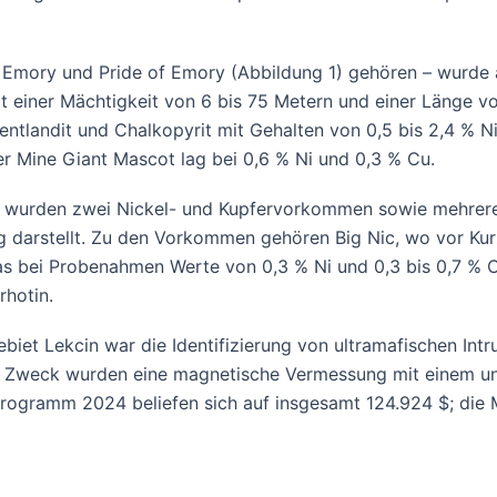
 Emory und Pride of Emory (Abbildung 1) gehören – wurde au
t einer Mächtigkeit von 6 bis 75 Metern und einer Länge v
tlandit und Chalkopyrit mit Gehalten von 0,5 bis 2,4 % Nic
r Mine Giant Mascot lag bei 0,6 % Ni und 0,3 % Cu.
in wurden zwei Nickel- und Kupfervorkommen sowie mehrere
rung darstellt. Zu den Vorkommen gehören Big Nic, wo vor K
as bei Probenahmen Werte von 0,3 % Ni und 0,3 bis 0,7 %
rhotin.
t Lekcin war die Identifizierung von ultramafischen Intru
 Zweck wurden eine magnetische Vermessung mit einem un
 Programm 2024 beliefen sich auf insgesamt 124.924 $; die