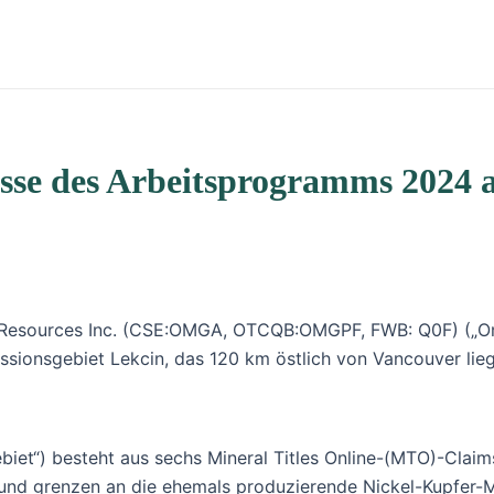
isse des Arbeitsprogramms 2024 
 Resources Inc. (CSE:OMGA, OTCQB:OMGPF, FWB: Q0F) („Ome
sionsgebiet Lekcin, das 120 km östlich von Vancouver lieg
iet“) besteht aus sechs Mineral Titles Online-(MTO)-Clai
r und grenzen an die ehemals produzierende Nickel-Kupfer