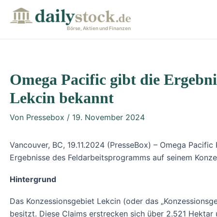
Zum
Post
Inhalt
navigation
Börse, Aktien und Finanzen
springen
Omega Pacific gibt die Ergebn
Lekcin bekannt
Von
Pressebox
/
19. November 2024
Vancouver, BC, 19.11.2024 (PresseBox) – Omega Pacific
Ergebnisse des Feldarbeitsprogramms auf seinem Konzes
Hintergrund
Das Konzessionsgebiet Lekcin (oder das „Konzessionsgeb
besitzt. Diese Claims erstrecken sich über 2.521 Hekta