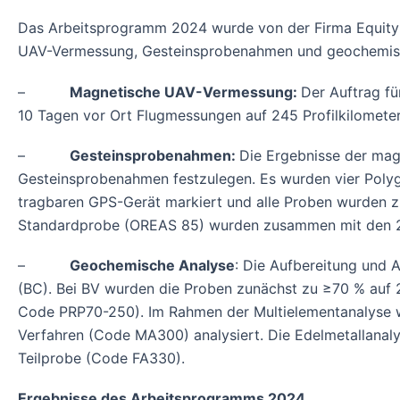
Das Arbeitsprogramm 2024 wurde von der Firma Equity E
UAV-Vermessung, Gesteinsprobenahmen und geochemis
–
Magnetische UAV-Vermessung:
Der Auftrag f
10 Tagen vor Ort Flugmessungen auf 245 Profilkilometer
–
Gesteinsprobenahmen:
Die Ergebnisse der ma
Gesteinsprobenahmen festzulegen. Es wurden vier Poly
tragbaren GPS-Gerät markiert und alle Proben wurden z
Standardprobe (OREAS 85) wurden zusammen mit den 22 
–
Geochemische Analyse
: Die Aufbereitung und 
(BC). Bei BV wurden die Proben zunächst zu ≥70 % auf 
Code PRP70-250). Im Rahmen der Multielementanalyse wu
Verfahren (Code MA300) analysiert. Die Edelmetallanaly
Teilprobe (Code FA330).
Ergebnisse des Arbeitsprogramms 2024