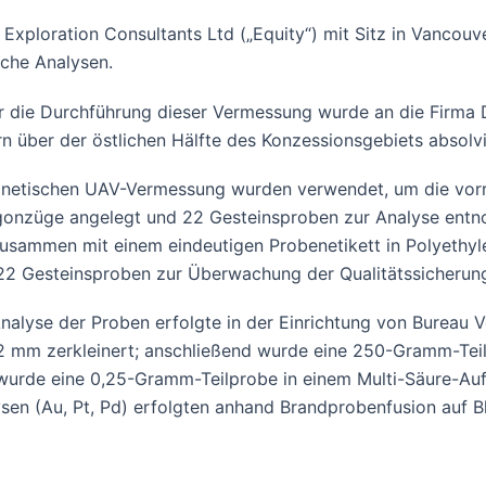
xploration Consultants Ltd („Equity“) mit Sitz in Vancouv
che Analysen.
ür die Durchführung dieser Vermessung wurde an die Firma 
n über der östlichen Hälfte des Konzessionsgebiets absolvi
gnetischen UAV-Vermessung wurden verwendet, um die vorr
gonzüge angelegt und 22 Gesteinsproben zur Analyse ent
usammen mit einem eindeutigen Probenetikett in Polyethyle
Gesteinsproben zur Überwachung der Qualitätssicherung u
Analyse der Proben erfolgte in der Einrichtung von Bureau
2 mm zerkleinert; anschließend wurde eine 250-Gramm-Teil
rde eine 0,25-Gramm-Teilprobe in einem Multi-Säure-Aufs
sen (Au, Pt, Pd) erfolgten anhand Brandprobenfusion auf 