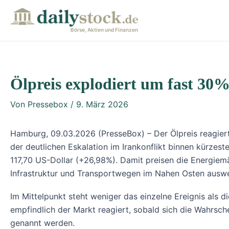
Zum
Post
Inhalt
navigation
Börse, Aktien und Finanzen
springen
Ölpreis explodiert um fast 30
Von
Pressebox
/
9. März 2026
Hamburg, 09.03.2026 (PresseBox) – Der Ölpreis reagiert
der deutlichen Eskalation im Irankonflikt binnen kürzest
117,70 US-Dollar (+26,98%). Damit preisen die Energiemä
Infrastruktur und Transportwegen im Nahen Osten auswe
Im Mittelpunkt steht weniger das einzelne Ereignis als 
empfindlich der Markt reagiert, sobald sich die Wahrsch
genannt werden.