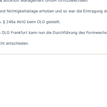
Ahn & Bockholt Management GmbH formzuwechseln.
nd Nichtigkeitsklage erhoben und so war die Eintragung de
m. § 246a AktG beim OLG gestellt.
 OLG Frankfurt kann nun die Durchführung des Formwechse
cht entschieden.