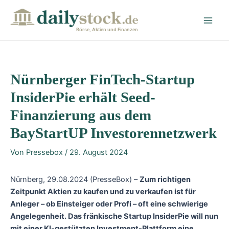
Zum
Post
Main
Inhalt
navigation
Men
springen
Börse, Aktien und Finanzen
Nürnberger FinTech-Startup
InsiderPie erhält Seed-
Finanzierung aus dem
BayStartUP Investorennetzwerk
Von
Pressebox
/
29. August 2024
Nürnberg, 29.08.2024 (PresseBox) –
Zum richtigen
Zeitpunkt Aktien zu kaufen und zu verkaufen ist für
Anleger – ob Einsteiger oder Profi – oft eine schwierige
Angelegenheit. Das fränkische Startup InsiderPie will nun
mit einer KI-gestützten Investment-Plattform eine