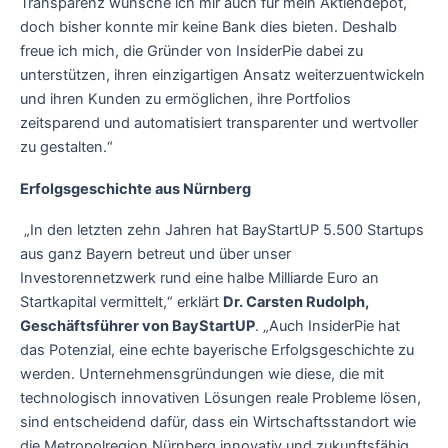
Transparenz wünsche ich mir auch für mein Aktiendepot,
doch bisher konnte mir keine Bank dies bieten. Deshalb
freue ich mich, die Gründer von InsiderPie dabei zu
unterstützen, ihren einzigartigen Ansatz weiterzuentwickeln
und ihren Kunden zu ermöglichen, ihre Portfolios
zeitsparend und automatisiert transparenter und wertvoller
zu gestalten.“
Erfolgsgeschichte aus Nürnberg
„In den letzten zehn Jahren hat BayStartUP 5.500 Startups
aus ganz Bayern betreut und über unser
Investorennetzwerk rund eine halbe Milliarde Euro an
Startkapital vermittelt,“ erklärt
Dr. Carsten Rudolph,
Geschäftsführer von BayStartUP
. „Auch InsiderPie hat
das Potenzial, eine echte bayerische Erfolgsgeschichte zu
werden. Unternehmensgründungen wie diese, die mit
technologisch innovativen Lösungen reale Probleme lösen,
sind entscheidend dafür, dass ein Wirtschaftsstandort wie
die Metropolregion Nürnberg innovativ und zukunftsfähig