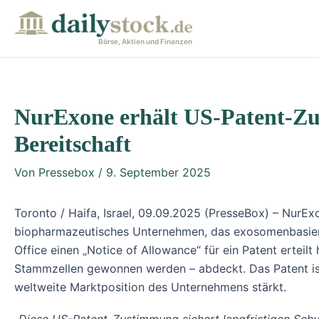
Zum
Post
Inhalt
navigation
Börse, Aktien und Finanzen
springen
NurExone erhält US-Patent-Zu
Bereitschaft
Von
Pressebox
/
9. September 2025
Toronto / Haifa, Israel, 09.09.2025 (PresseBox) – Nur
biopharmazeutisches Unternehmen, das exosomenbasierte
Office einen „Notice of Allowance“ für ein Patent erteil
Stammzellen gewonnen werden – abdeckt. Das Patent ist T
weltweite Marktposition des Unternehmens stärkt.