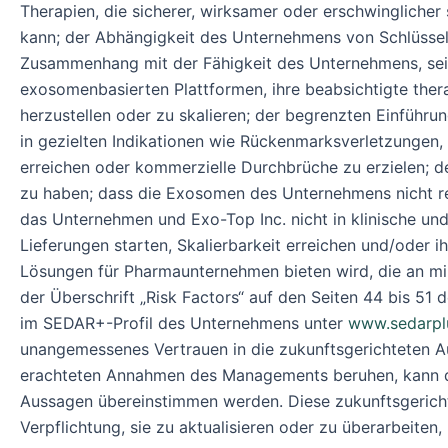
Therapien, die sicherer, wirksamer oder erschwingliche
kann; der Abhängigkeit des Unternehmens von Schlüsselp
Zusammenhang mit der Fähigkeit des Unternehmens, sein 
exosomenbasierten Plattformen, ihre beabsichtigte ther
herzustellen oder zu skalieren; der begrenzten Einführ
in gezielten Indikationen wie Rückenmarksverletzungen,
erreichen oder kommerzielle Durchbrüche zu erzielen; d
zu haben; dass die Exosomen des Unternehmens nicht reg
das Unternehmen und Exo-Top Inc. nicht in klinische un
Lieferungen starten, Skalierbarkeit erreichen und/oder
Lösungen für Pharmaunternehmen bieten wird, die an mini
der Überschrift „Risk Factors“ auf den Seiten 44 bis 51
im SEDAR+-Profil des Unternehmens unter
www.sedarpl
unangemessenes Vertrauen in die zukunftsgerichteten A
erachteten Annahmen des Managements beruhen, kann das
Aussagen übereinstimmen werden. Diese zukunftsgerich
Verpflichtung, sie zu aktualisieren oder zu überarbeite