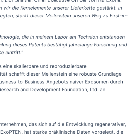
Dr. Lior Shaltiel, Chief Executive Officer von NurExone.
n wir die Kernelemente unserer Lieferkette gestärkt. In
egten, stärkt dieser Meilenstein unseren Weg zu First-in-
hnologie, die in meinem Labor am Technion entstanden
eilung dieses Patents bestätigt jahrelange Forschung und
 eintritt.
“
 eine skalierbare und reproduzierbare
t schafft dieser Meilenstein eine robuste Grundlage
 Business-to-Business-Angebots naiver Exosomen durch
n Research and Development Foundation, Ltd. an
nternehmen, das sich auf die Entwicklung regenerativer,
ExoPTEN, hat starke präklinische Daten vorgelegt, die