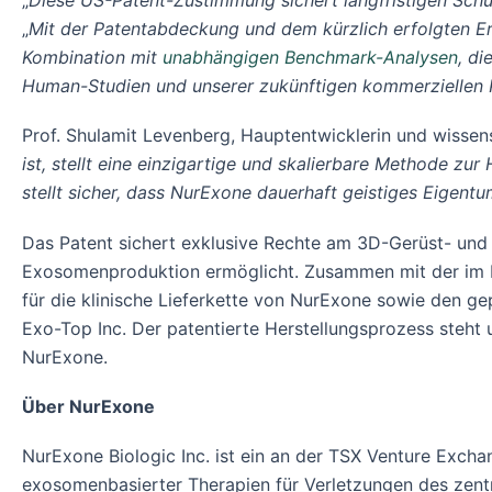
„
Diese US-Patent-Zustimmung sichert langfristigen Schu
„
Mit der Patentabdeckung und dem kürzlich erfolgten Er
Kombination mit
unabhängigen Benchmark-Analysen
, di
Human-Studien und unserer zukünftigen kommerziellen 
Prof. Shulamit Levenberg, Hauptentwicklerin und wissens
ist, stellt eine einzigartige und skalierbare Methode z
stellt sicher, dass NurExone dauerhaft geistiges Eigentu
Das Patent sichert exklusive Rechte am 3D-Gerüst- und 
Exosomenproduktion ermöglicht. Zusammen mit der im D
für die klinische Lieferkette von NurExone sowie den 
Exo-Top Inc. Der patentierte Herstellungsprozess steht
NurExone.
Über NurExone
NurExone Biologic Inc. ist ein an der TSX Venture Excha
exosomenbasierter Therapien für Verletzungen des zentr