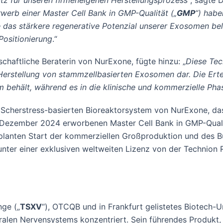
tz für unseren firmeneigenen Herstellungsprozess
“, sagte 
werb einer Master Cell Bank in GMP-Qualität („
GMP
“) habe
e das stärkere regenerative Potenzial unserer Exosomen bel
Positionierung
.“
chaftliche Beraterin von NurExone, fügte hinzu: „
Diese Tec
ur Herstellung von stammzellbasierten Exosomen dar. Die Ert
m behält, während es in die klinische und kommerzielle Phase
Scherstress-basierten Bioreaktorsystem von NurExone, das
ezember 2024 erworbenen Master Cell Bank in GMP-Qualitä
geplanten Start der kommerziellen Großproduktion und des
 unter einer exklusiven weltweiten Lizenz von der Technio
nge („
TSXV
“), OTCQB und in Frankfurt gelistetes Biotech-U
alen Nervensystems konzentriert. Sein führendes Produkt, 