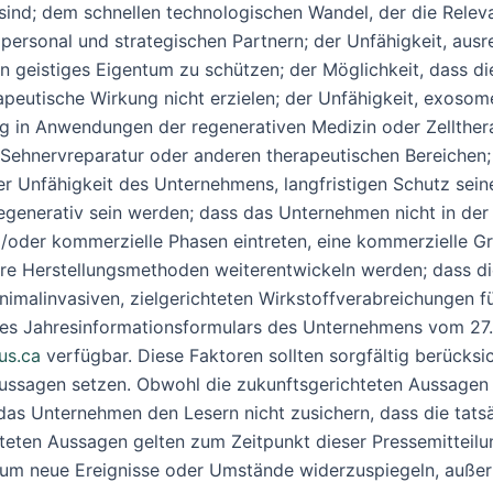
r sind; dem schnellen technologischen Wandel, der die Rel
ersonal und strategischen Partnern; der Unfähigkeit, ausre
geistiges Eigentum zu schützen; der Möglichkeit, dass die
apeutische Wirkung nicht erzielen; der Unfähigkeit, exoso
ung in Anwendungen der regenerativen Medizin oder Zellthe
 Sehnervreparatur oder anderen therapeutischen Bereichen;
er Unfähigkeit des Unternehmens, langfristigen Schutz sei
enerativ sein werden; dass das Unternehmen nicht in der L
d/oder kommerzielle Phasen eintreten, eine kommerzielle 
 ihre Herstellungsmethoden weiterentwickeln werden; dass 
malinvasiven, zielgerichteten Wirkstoffverabreichungen für 
 des Jahresinformationsformulars des Unternehmens vom 27. 
us.ca
verfügbar. Diese Faktoren sollten sorgfältig berücksic
ussagen setzen. Obwohl die zukunftsgerichteten Aussagen i
 Unternehmen den Lesern nicht zusichern, dass die tatsäc
teten Aussagen gelten zum Zeitpunkt dieser Pressemitteil
n, um neue Ereignisse oder Umstände widerzuspiegeln, außer