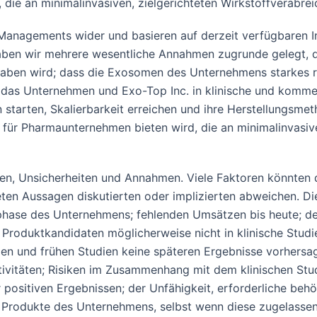
ie an minimalinvasiven, zielgerichteten Wirkstoffverabreic
Managements wider und basieren auf derzeit verfügbaren In
aben wir mehrere wesentliche Annahmen zugrunde gelegt, d
haben wird; dass die Exosomen des Unternehmens starkes r
das Unternehmen und Exo-Top Inc. in klinische und kommerz
starten, Skalierbarkeit erreichen und ihre Herstellungsme
ür Pharmaunternehmen bieten wird, die an minimalinvasive
ken, Unsicherheiten und Annahmen. Viele Faktoren könnten d
eten Aussagen diskutierten oder implizierten abweichen. D
hase des Unternehmens; fehlenden Umsätzen bis heute; der 
ss Produktkandidaten möglicherweise nicht in klinische St
dien und frühen Studien keine späteren Ergebnisse vorhers
ktivitäten; Risiken im Zusammenhang mit dem klinischen Stu
r positiven Ergebnissen; der Unfähigkeit, erforderliche be
 Produkte des Unternehmens, selbst wenn diese zugelassen