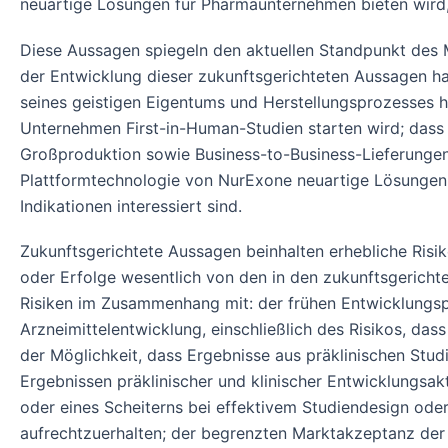
neuartige Lösungen für Pharmaunternehmen bieten wird, d
Diese Aussagen spiegeln den aktuellen Standpunkt des 
der Entwicklung dieser zukunftsgerichteten Aussagen h
seines geistigen Eigentums und Herstellungsprozesses 
Unternehmen First-in-Human-Studien starten wird; dass 
Großproduktion sowie Business-to-Business-Lieferungen 
Plattformtechnologie von NurExone neuartige Lösungen f
Indikationen interessiert sind.
Zukunftsgerichtete Aussagen beinhalten erhebliche Risi
oder Erfolge wesentlich von den in den zukunftsgericht
Risiken im Zusammenhang mit: der frühen Entwicklungsp
Arzneimittelentwicklung, einschließlich des Risikos, da
der Möglichkeit, dass Ergebnisse aus präklinischen Stu
Ergebnissen präklinischer und klinischer Entwicklungsa
oder eines Scheiterns bei effektivem Studiendesign ode
aufrechtzuerhalten; der begrenzten Marktakzeptanz der