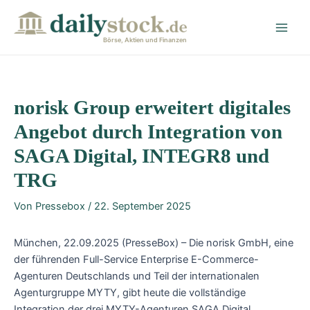
Zum
Post
Main
Inhalt
navigation
Men
springen
Börse, Aktien und Finanzen
norisk Group erweitert digitales
Angebot durch Integration von
SAGA Digital, INTEGR8 und
TRG
Von
Pressebox
/
22. September 2025
München, 22.09.2025 (PresseBox) – Die norisk GmbH, eine
der führenden Full-Service Enterprise E-Commerce-
Agenturen Deutschlands und Teil der internationalen
Agenturgruppe MYTY, gibt heute die vollständige
Integration der drei MYTY-Agenturen SAGA Digital,