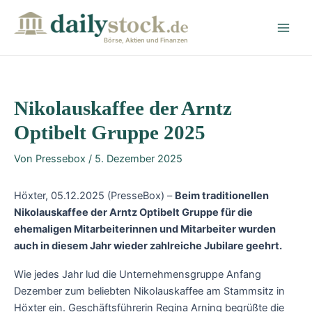
Zum
Post
Main
Inhalt
navigation
Men
springen
Börse, Aktien und Finanzen
Nikolauskaffee der Arntz
Optibelt Gruppe 2025
Von
Pressebox
/
5. Dezember 2025
Höxter, 05.12.2025 (PresseBox) –
Beim traditionellen
Nikolauskaffee der Arntz Optibelt Gruppe für die
ehemaligen Mitarbeiterinnen und Mitarbeiter wurden
auch in diesem Jahr wieder zahlreiche Jubilare geehrt.
Wie jedes Jahr lud die Unternehmensgruppe Anfang
Dezember zum beliebten Nikolauskaffee am Stammsitz in
Höxter ein. Geschäftsführerin Regina Arning begrüßte die