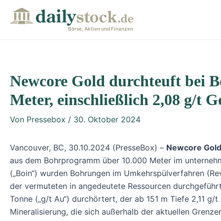
Zum
Post
Inhalt
navigation
Börse, Aktien und Finanzen
springen
Newcore Gold durchteuft bei B
Meter, einschließlich 2,08 g/t 
Von
Pressebox
/
30. Oktober 2024
Vancouver, BC, 30.10.2024 (PresseBox) –
Newcore Gold
aus dem Bohrprogramm über 10.000 Meter im unternehmen
(„Boin“) wurden Bohrungen im Umkehrspülverfahren (R
der vermuteten in angedeutete Ressourcen durchgeführt
Tonne („g/t Au“) durchörtert, der ab 151 m Tiefe 2,11 g/
Mineralisierung, die sich außerhalb der aktuellen Grenze