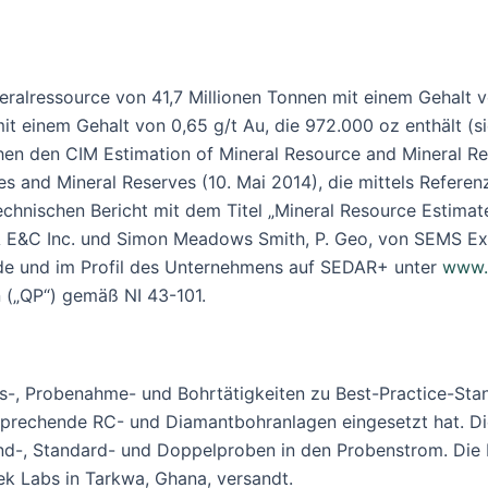
ralressource von 41,7 Millionen Tonnen mit einem Gehalt vo
mit einem Gehalt von 0,65 g/t Au, die 972.000 oz enthält 
hen den CIM Estimation of Mineral Resource and Mineral Re
 and Mineral Reserves (10. Mai 2014), die mittels Referenz 
hnischen Bericht mit dem Titel „Mineral Resource Estimate
 E&C Inc. und Simon Meadows Smith, P. Geo, von SEMS Exp
de und im Profil des Unternehmens auf SEDAR+ unter
www.
 („QP“) gemäß NI 43-101.
ns-, Probenahme- und Bohrtätigkeiten zu Best-Practice-St
prechende RC- und Diamantbohranlagen eingesetzt hat. Die 
nd-, Standard- und Doppelproben in den Probenstrom. Die 
k Labs in Tarkwa, Ghana, versandt.