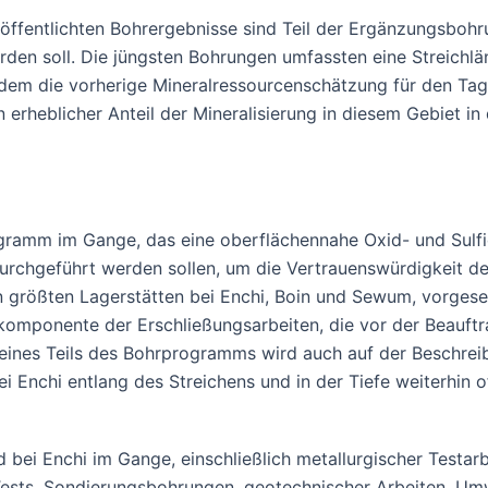
öffentlichten Bohrergebnisse sind Teil der Ergänzungsbohru
den soll. Die jüngsten Bohrungen umfassten eine Streichlä
 dem die vorherige Mineralressourcenschätzung für den Ta
 erheblicher Anteil der Mineralisierung in diesem Gebiet i
ramm im Gange, das eine oberflächennahe Oxid- und Sulfidmi
chgeführt werden sollen, um die Vertrauenswürdigkeit de
n größten Lagerstätten bei Enchi, Boin und Sewum, vorges
lkomponente der Erschließungsarbeiten, die vor der Beauftr
eines Teils des Bohrprogramms wird auch auf der Beschrei
ei Enchi entlang des Streichens und in der Tiefe weiterhin
d bei Enchi im Gange, einschließlich metallurgischer Test
ests, Sondierungsbohrungen, geotechnischer Arbeiten, Um