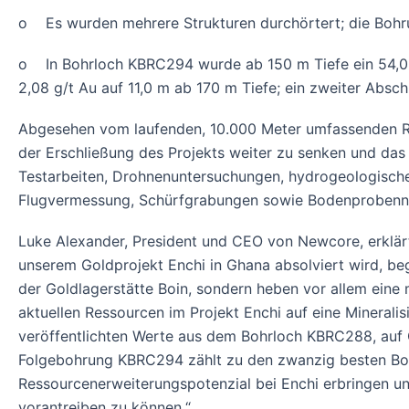
o Es wurden mehrere Strukturen durchörtert; die Bohrung
o In Bohrloch KBRC294 wurde ab 150 m Tiefe ein 54,0 m b
2,08 g/t Au auf 11,0 m ab 170 m Tiefe; ein zweiter Abschn
Abgesehen vom laufenden, 10.000 Meter umfassenden RC
der Erschließung des Projekts weiter zu senken und das
Testarbeiten, Drohnenuntersuchungen, hydrogeologisch
Flugvermessung, Schürfgrabungen sowie Bodenproben
Luke Alexander, President und CEO von Newcore, erklärt
unserem Goldprojekt Enchi in Ghana absolviert wird, bege
der Goldlagerstätte Boin, sondern heben vor allem eine
aktuellen Ressourcen im Projekt Enchi auf eine Mineralis
veröffentlichten Werte aus dem Bohrloch KBRC288, auf 
Folgebohrung KBRC294 zählt zu den zwanzig besten Bohra
Ressourcenerweiterungspotenzial bei Enchi erbringen 
vorantreiben zu können.“