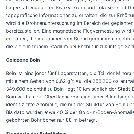
Lagerstättengebieten Kwakyekrom und Tokosea sind Droh
topografische Informationen zu erhalten, die zur Erhöhu
wird die Drohnenuntersuchung im Bereich der geplanten 
bereitzustellen. Eine magnetische Flugvermessung wird
erproben, die im Rahmen von Schürfgrabungen identifi
die Ziele in frühem Stadium bei Enchi für zukünftige Sc
Goldzone Boin
Boin ist eine jener fünf Lagerstätten, die Teil der Mine
mit einem Gehalt von 0,62 g/t Au, die 258.200 oz enthäl
349.600 oz enthält). Boin liegt 10 km südlich der Stad
Boin wird an der Oberfläche von einer über 6 km langen
identifizierte Anomalie, die mit der Struktur von Boin ü
Bis dato wurden etwa 40 % der Gold-in-Boden-Anomalie be
gebohrten Bohrlöcher nur 88 m beträgt.
Standorte der Bohrlöcher