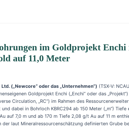
ohrungen im Goldprojekt Enchi i
Gold auf 11,0 Meter
 Ltd. („Newcore“ oder das „Unternehmen“)
(TSX-V: NCAU,
seigenen Goldprojekt Enchi („Enchi“ oder das „Projekt“) i
everse Circulation, „RC“) im Rahmen des Ressourcenerwe
 und dabei in Bohrloch KBRC294 ab 150 Meter („m“) Tiefe 
t Au auf 7,0 m und ab 170 m Tiefe 2,08 g/t Au auf 11 m ent
n der laut Mineralressourcenschätzung definierten Grube be