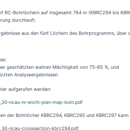
fünf RC-Bohrlöchern auf insgesamt 784 m (KBRC294 bis KBR
erung durchteuft.
gebnisse aus den fünf Löchern des Bohrprogramms, über di
se;
iner geschätzten wahren Mächtigkeit von 75–85 %, und
ürzten Analyseergebnissen
hier aufgerufen werden:
0_30-ncau-nr-enchi-plan-map-boin.pdf
kten der Bohrlöcher KBRC294, KBRC295 und KBRC297 kann h
0_30-ncau-crosssection-kbrc294.pdf