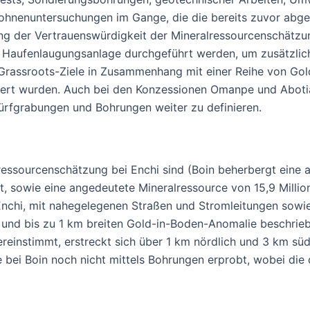
nenuntersuchungen im Gange, die die bereits zuvor abgesc
ng der Vertrauenswürdigkeit der Mineralressourcenschätzung
Haufenlaugungsanlage durchgeführt werden, um zusätzliche 
 Grassroots-Ziele in Zusammenhang mit einer Reihe von Go
ziert wurden. Auch bei den Konzessionen Omanpe und Abo
hürfgrabungen und Bohrungen weiter zu definieren.
ralressourcenschätzung bei Enchi sind (Boin beherbergt ein
t, sowie eine angedeutete Mineralressource von 15,9 Millio
t Enchi, mit nahegelegenen Straßen und Stromleitungen sow
 und bis zu 1 km breiten Gold-in-Boden-Anomalie beschrieb
bereinstimmt, erstreckt sich über 1 km nördlich und 3 km sü
i Boin noch nicht mittels Bohrungen erprobt, wobei die dur