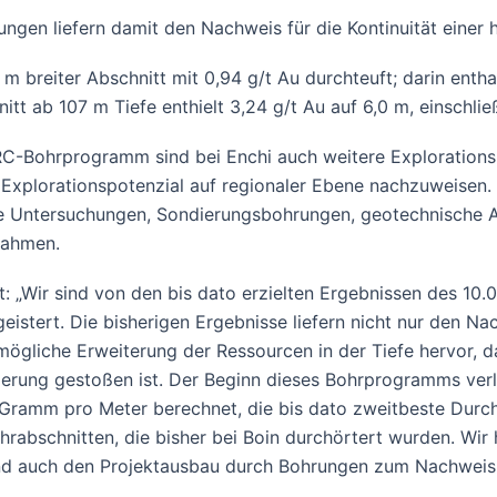
en liefern damit den Nachweis für die Kontinuität einer h
reiter Abschnitt mit 0,94 g/t Au durchteuft; darin enthal
itt ab 107 m Tiefe enthielt 3,24 g/t Au auf 6,0 m, einschlie
-Bohrprogramm sind bei Enchi auch weitere Explorations-
 Explorationspotenzial auf regionaler Ebene nachzuweisen.
e Untersuchungen, Sondierungsbohrungen, geotechnische A
nahmen.
: „Wir sind von den bis dato erzielten Ergebnissen des 1
istert. Die bisherigen Ergebnisse liefern nicht nur den Nach
 mögliche Erweiterung der Ressourcen in der Tiefe hervor,
ierung gestoßen ist. Der Beginn dieses Bohrprogramms verli
Gramm pro Meter berechnet, die bis dato zweitbeste Durch
bschnitten, die bisher bei Boin durchörtert wurden. Wir h
und auch den Projektausbau durch Bohrungen zum Nachweis