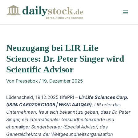
Zum
Post
Main
Inhalt
navigation
Men
springen
Börse, Aktien und Finanzen
Neuzugang bei LIR Life
Sciences: Dr. Peter Singer wird
Scientific Advisor
Von
Pressebox
/
19. Dezember 2025
Lüdenscheid, 19.12.2025 (lifePR) –
Lir Life Sciences Corp.
(ISIN: CA50206C1005 | WKN: A41QA9)
, LIR oder das
Unternehmen, freut sich bekannt zu geben, dass Dr. Peter
Singer, ein internationaler Gesundheitsexperte und
ehemaliger Sonderberater (Special Advisor) des
Generaldirektors der Weltgesundheitsorganisation