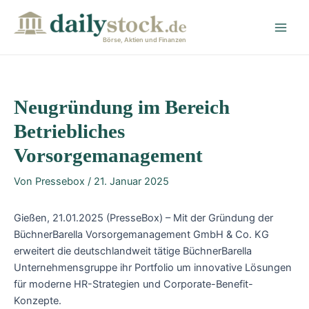
Zum
Post
Main
Inhalt
navigation
Men
springen
Börse, Aktien und Finanzen
Neugründung im Bereich
Betriebliches
Vorsorgemanagement
Von
Pressebox
/
21. Januar 2025
Gießen, 21.01.2025 (PresseBox) – Mit der Gründung der
BüchnerBarella Vorsorgemanagement GmbH & Co. KG
erweitert die deutschlandweit tätige BüchnerBarella
Unternehmensgruppe ihr Portfolio um innovative Lösungen
für moderne HR-Strategien und Corporate-Benefit-
Konzepte.