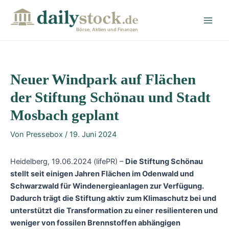
Zum
Post
Main
Inhalt
navigation
Men
springen
Börse, Aktien und Finanzen
Neuer Windpark auf Flächen
der Stiftung Schönau und Stadt
Mosbach geplant
Von
Pressebox
/
19. Juni 2024
Heidelberg, 19.06.2024 (lifePR) –
Die Stiftung Schönau
stellt seit einigen Jahren Flächen im Odenwald und
Schwarzwald für Windenergieanlagen zur Verfügung.
Dadurch trägt die Stiftung aktiv zum Klimaschutz bei und
unterstützt die Transformation zu einer
resilienteren und
weniger von fossilen Brennstoffen abhängigen