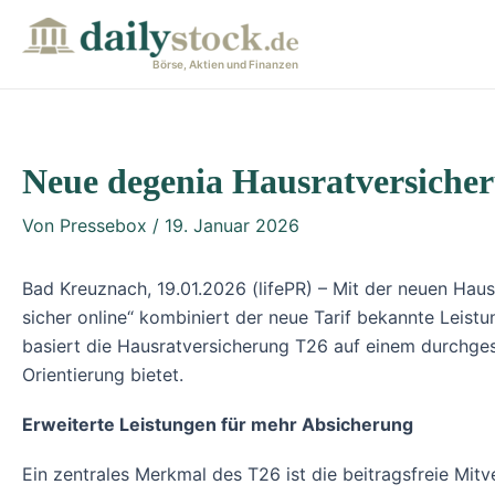
Zum
Post
Post
Inhalt
navigation
navigation
Börse, Aktien und Finanzen
springen
Neue degenia Hausratversiche
Von
Pressebox
/
19. Januar 2026
Bad Kreuznach, 19.01.2026 (lifePR) – Mit der neuen Hau
sicher online“ kombiniert der neue Tarif bekannte Leist
basiert die Hausratversicherung T26 auf einem durchges
Orientierung bietet.
Erweiterte Leistungen für mehr Absicherung
Ein zentrales Merkmal des T26 ist die beitragsfreie Mi