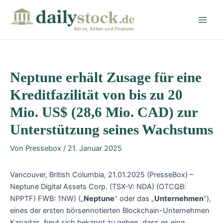
Zum
Post
Main
Inhalt
navigation
Men
springen
Börse, Aktien und Finanzen
Neptune erhält Zusage für eine
Kreditfazilität von bis zu 20
Mio. US$ (28,6 Mio. CAD) zur
Unterstützung seines Wachstums
Von
Pressebox
/
21. Januar 2025
Vancouver, British Columbia, 21.01.2025 (PresseBox) –
Neptune Digital Assets Corp. (TSX-V: NDA) (OTCQB:
NPPTF) FWB: 1NW) („
Neptune
“ oder das „
Unternehmen
“),
eines der ersten börsennotierten Blockchain-Unternehmen
Kanadas, freut sich bekannt zu geben, dass es eine