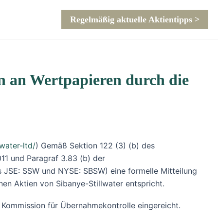
Regelmäßig aktuelle Aktientipps >
n an Wertpapieren durch die
ater-ltd/
) Gemäß Sektion 122 (3) (b) des
011 und Paragraf 3.83 (b) der
rs JSE: SSW und NYSE: SBSW) eine formelle Mitteilung
en Aktien von Sibanye-Stillwater entspricht.
er Kommission für Übernahmekontrolle eingereicht.