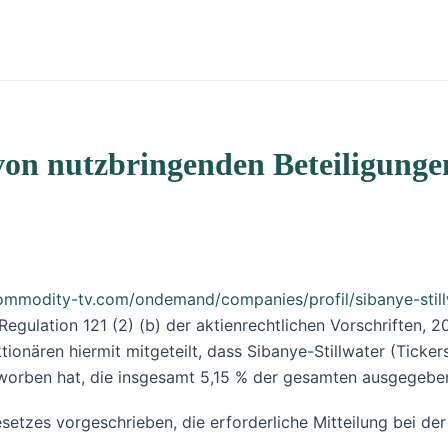
von nutzbringenden Beteiligunge
ommodity-tv.com/ondemand/companies/profil/sibanye-stillw
gulation 121 (2) (b) der aktienrechtlichen Vorschriften, 2
ionären hiermit mitgeteilt, dass Sibanye-Stillwater (Ticke
rworben hat, die insgesamt 5,15 % der gesamten ausgegeben
Gesetzes vorgeschrieben, die erforderliche Mitteilung bei d