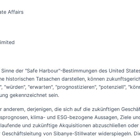
te Affairs
Limited
 Sinne der "Safe Harbour"-Bestimmungen des United States 
ine historischen Tatsachen darstellen, können zukunftsgeri
ürden", "erwarten", "prognostizieren", "potenziell", "können
tung gekennzeichnet sein.
er anderem, derjenigen, die sich auf die zukünftigen Geschä
iebsprognosen, klima- und ESG-bezogene Aussagen, Ziele un
laufende und zukünftige Akquisitionen abzuschließen oder e
 Geschäftsleitung von Sibanye-Stillwater widerspiegeln. Di