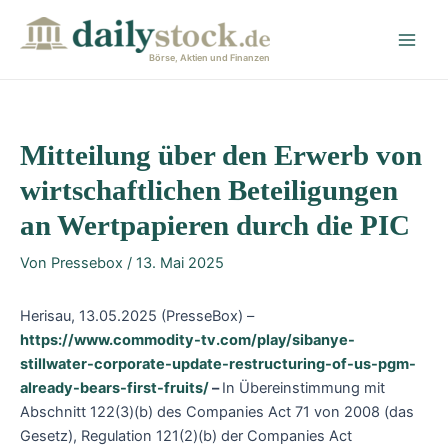
Zum
Post
Main
Inhalt
navigation
Men
springen
Börse, Aktien und Finanzen
Mitteilung über den Erwerb von
wirtschaftlichen Beteiligungen
an Wertpapieren durch die PIC
Von
Pressebox
/
13. Mai 2025
Herisau, 13.05.2025 (PresseBox) –
https://www.commodity-tv.com/play/sibanye-
stillwater-corporate-update-restructuring-of-us-pgm-
already-bears-first-fruits/
–
In Übereinstimmung mit
Abschnitt 122(3)(b) des Companies Act 71 von 2008 (das
Gesetz), Regulation 121(2)(b) der Companies Act