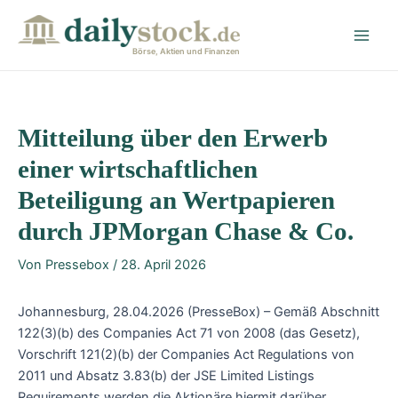
Zum
Post
Main
Inhalt
navigation
Men
springen
Börse, Aktien und Finanzen
Mitteilung über den Erwerb
einer wirtschaftlichen
Beteiligung an Wertpapieren
durch JPMorgan Chase & Co.
Von
Pressebox
/
28. April 2026
Johannesburg, 28.04.2026 (PresseBox) – Gemäß Abschnitt
122(3)(b) des Companies Act 71 von 2008 (das Gesetz),
Vorschrift 121(2)(b) der Companies Act Regulations von
2011 und Absatz 3.83(b) der JSE Limited Listings
Requirements werden die Aktionäre hiermit darüber