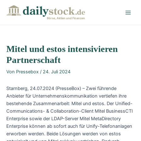
Zum
Post
Main
Inhalt
navigation
Men
springen
Börse, Aktien und Finanzen
Mitel und estos intensivieren
Partnerschaft
Von
Pressebox
/
24. Juli 2024
Starnberg, 24.07.2024 (PresseBox) – Zwei führende
Anbieter für Unternehmenskommunikation vertiefen ihre
bestehende Zusammenarbeit: Mitel und estos. Der Unified-
Communications- & Collaboration-Client Mitel BusinessCTI
Enterprise sowie der LDAP-Server Mitel MetaDirectory
Enterprise können ab sofort auch für Unify-Telefonanlagen
erworben werden. Beide Lösungen werden von estos