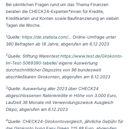
Bei sämtlichen Fragen rund um das Thema Finanzen
beraten die CHECK24-Experten*innen für Kredite,
Kreditkarten und Konten sowie Baufinanzierung an sieben
Tagen die Woche.
1
Quelle:
https://de.statista.com/…
Online-Umfrage unter
380 Befragten ab 18 Jahre, abgerufen am 6.12.2023
2
Quelle: Stiftung Warentest
https://www.test.de/Girokonto-
im-Test-5069390-tabelle/
eigene Auswertung
durchschnittlicher Dispozins von 96 bundesweit
abschließbaren Girokonten, abgerufen am 6.12.2023
3
Quelle: Auswertung aller 2023 über CHECK24
abgeschlossenen Ratenkredite in Höhe von 3.000 Euro,
Laufzeit 36 Monate mit Verwendungszweck Ausgleich
Dispo, abgerufen am 6.12.2023
4
Quelle: CHECK24-Girokontovergleich, jährliche Gebühr für
das Girokonto bunq Easy Green 215,88 Euro, abgerufen