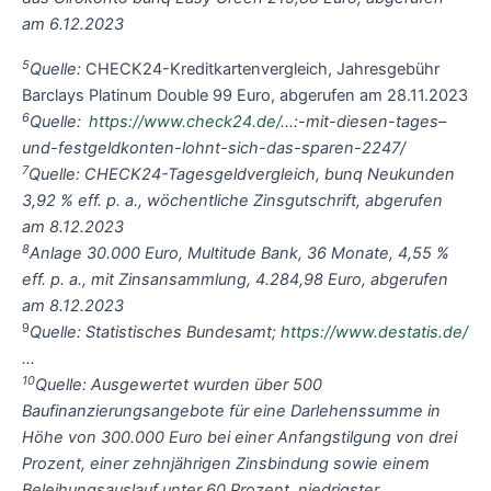
am 6.12.2023
5
Quelle:
CHECK24-Kreditkartenvergleich, Jahresgebühr
Barclays Platinum Double 99 Euro, abgerufen am 28.11.2023
6
Quelle:
https://www.check24.de/…
:-mit-diesen-tages–
und-festgeldkonten-lohnt-sich-das-sparen-2247/
7
Quelle: CHECK24-Tagesgeldvergleich, bunq Neukunden
3,92 % eff. p. a., wöchentliche Zinsgutschrift, abgerufen
am 8.12.2023
8
Anlage 30.000 Euro, Multitude Bank, 36 Monate, 4,55 %
eff. p. a., mit Zinsansammlung, 4.284,98 Euro, abgerufen
am 8.12.2023
9
Quelle: Statistisches Bundesamt;
https://www.destatis.de/
…
10
Quelle: Ausgewertet wurden über 500
Baufinanzierungsangebote für eine Darlehenssumme in
Höhe von 300.000 Euro bei einer Anfangstilgung von drei
Prozent, einer zehnjährigen Zinsbindung sowie einem
Beleihungsauslauf unter 60 Prozent, niedrigster