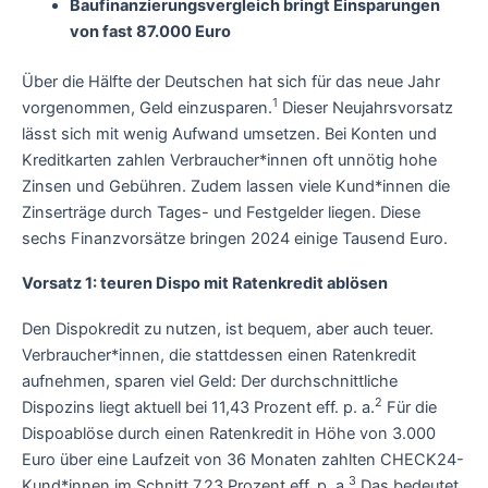
Baufinanzierungsvergleich bringt Einsparungen
von fast 87.000 Euro
Über die Hälfte der Deutschen hat sich für das neue Jahr
1
vorgenommen, Geld einzusparen.
Dieser Neujahrsvorsatz
lässt sich mit wenig Aufwand umsetzen. Bei Konten und
Kreditkarten zahlen Verbraucher*innen oft unnötig hohe
Zinsen und Gebühren. Zudem lassen viele Kund*innen die
Zinserträge durch Tages- und Festgelder liegen. Diese
sechs Finanzvorsätze bringen 2024 einige Tausend Euro.
Vorsatz 1: teuren Dispo mit Ratenkredit ablösen
Den Dispokredit zu nutzen, ist bequem, aber auch teuer.
Verbraucher*innen, die stattdessen einen Ratenkredit
aufnehmen, sparen viel Geld: Der durchschnittliche
2
Dispozins liegt aktuell bei 11,43 Prozent eff. p. a.
Für die
Dispoablöse durch einen Ratenkredit in Höhe von 3.000
Euro über eine Laufzeit von 36 Monaten zahlten CHECK24-
3
Kund*innen im Schnitt 7,23 Prozent eff. p. a.
Das bedeutet