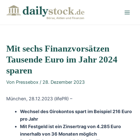
Zum
Post
Main
Inhalt
navigation
Men
springen
Börse, Aktien und Finanzen
Mit sechs Finanzvorsätzen
Tausende Euro im Jahr 2024
sparen
Von
Pressebox
/
28. Dezember 2023
München, 28.12.2023 (lifePR) –
Wechsel des Girokontos spart im Beispiel 216 Euro
pro Jahr
Mit Festgeld ist ein Zinsertrag von 4.285 Euro
innerhalb von 36 Monaten möglich