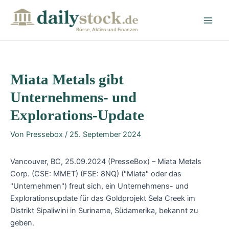
Zum
Post
Main
Inhalt
navigation
Men
springen
Börse, Aktien und Finanzen
Miata Metals gibt
Unternehmens- und
Explorations-Update
Von
Pressebox
/
25. September 2024
Vancouver, BC, 25.09.2024 (PresseBox) – Miata Metals
Corp. (CSE: MMET) (FSE: 8NQ) ("Miata" oder das
"Unternehmen") freut sich, ein Unternehmens- und
Explorationsupdate für das Goldprojekt Sela Creek im
Distrikt Sipaliwini in Suriname, Südamerika, bekannt zu
geben.