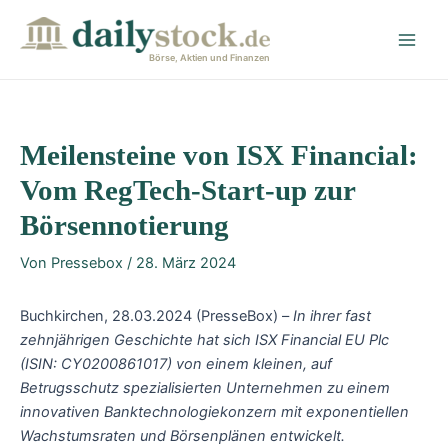
Zum
Post
Main
Inhalt
navigation
Men
springen
Börse, Aktien und Finanzen
Meilensteine von ISX Financial:
Vom RegTech-Start-up zur
Börsennotierung
Von
Pressebox
/
28. März 2024
Buchkirchen, 28.03.2024 (PresseBox) –
In ihrer fast
zehnjährigen Geschichte hat sich ISX Financial EU Plc
(ISIN: CY0200861017) von einem kleinen, auf
Betrugsschutz spezialisierten Unternehmen zu einem
innovativen Banktechnologiekonzern mit exponentiellen
Wachstumsraten und Börsenplänen entwickelt.