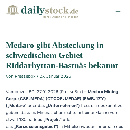
Zum
Post
Main
Inhalt
navigation
Men
springen
Börse, Aktien und Finanzen
Medaro gibt Absteckung in
schwedischem Gebiet
Riddarhyttan-Bastnäs bekannt
Von
Pressebox
/
27. Januar 2026
Vancouver, BC, 27.01.2026 (PresseBox) –
Medaro Mining
Corp. (CSE: MEDA) (OTCQB: MEDAF) (FWB: 1ZY)
(„Medaro“
oder das
„Unternehmen“)
freut sich bekannt zu
geben, dass es Mineralschürfrechte mit einer Fläche von
etwa 1.130 ha (das
„Projekt“
oder
das
„Konzessionsgebiet“
) in Mittelschweden innerhalb des