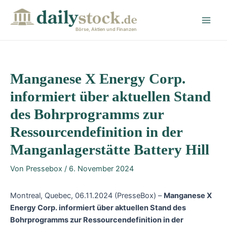
Zum
Post
Main
Inhalt
navigation
Men
springen
Börse, Aktien und Finanzen
Manganese X Energy Corp.
informiert über aktuellen Stand
des Bohrprogramms zur
Ressourcendefinition in der
Manganlagerstätte Battery Hill
Von
Pressebox
/
6. November 2024
Montreal, Quebec, 06.11.2024 (PresseBox) –
Manganese X
Energy Corp. informiert über aktuellen Stand des
Bohrprogramms zur Ressourcendefinition in der