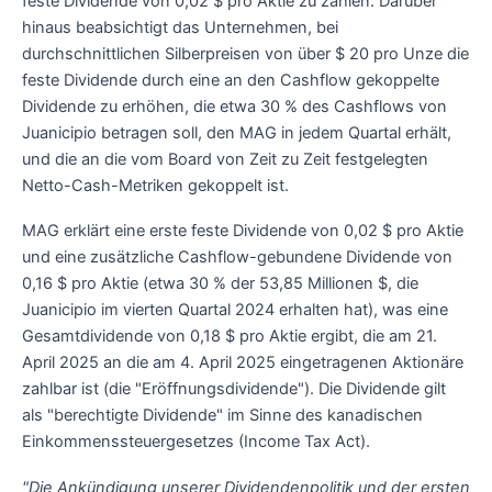
feste Dividende von 0,02 $ pro Aktie zu zahlen. Darüber
hinaus beabsichtigt das Unternehmen, bei
durchschnittlichen Silberpreisen von über $ 20 pro Unze die
feste Dividende durch eine an den Cashflow gekoppelte
Dividende zu erhöhen, die etwa 30 % des Cashflows von
Juanicipio betragen soll, den MAG in jedem Quartal erhält,
und die an die vom Board von Zeit zu Zeit festgelegten
Netto-Cash-Metriken gekoppelt ist.
MAG erklärt eine erste feste Dividende von 0,02 $ pro Aktie
und eine zusätzliche Cashflow-gebundene Dividende von
0,16 $ pro Aktie (etwa 30 % der 53,85 Millionen $, die
Juanicipio im vierten Quartal 2024 erhalten hat), was eine
Gesamtdividende von 0,18 $ pro Aktie ergibt, die am 21.
April 2025 an die am 4. April 2025 eingetragenen Aktionäre
zahlbar ist (die "Eröffnungsdividende"). Die Dividende gilt
als "berechtigte Dividende" im Sinne des kanadischen
Einkommenssteuergesetzes (Income Tax Act).
"Die Ankündigung unserer Dividendenpolitik und der ersten