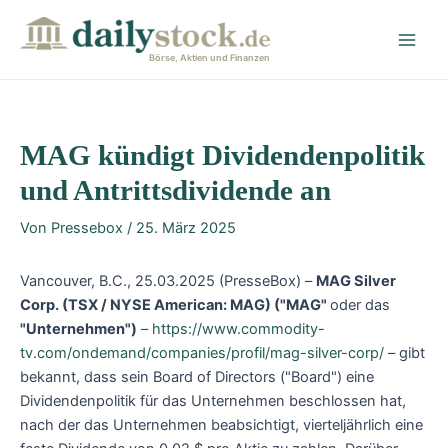
Zum
Post
Main
Inhalt
navigation
Men
springen
Börse, Aktien und Finanzen
MAG kündigt Dividendenpolitik
und Antrittsdividende an
Von
Pressebox
/
25. März 2025
Vancouver, B.C., 25.03.2025 (PresseBox) –
MAG Silver
Corp.
(TSX / NYSE American: MAG) ("MAG"
oder das
"Unternehmen")
– https://www.commodity-
tv.com/ondemand/companies/profil/mag-silver-corp/
– gibt
bekannt, dass sein Board of Directors ("Board") eine
Dividendenpolitik für das Unternehmen beschlossen hat,
nach der das Unternehmen beabsichtigt, vierteljährlich eine