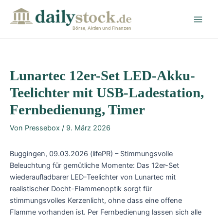
Zum
Post
Main
Inhalt
navigation
Men
springen
Börse, Aktien und Finanzen
Lunartec 12er-Set LED-Akku-
Teelichter mit USB-Ladestation,
Fernbedienung, Timer
Von
Pressebox
/
9. März 2026
Buggingen, 09.03.2026 (lifePR) – Stimmungsvolle
Beleuchtung für gemütliche Momente: Das 12er-Set
wiederaufladbarer LED-Teelichter von Lunartec mit
realistischer Docht-Flammenoptik sorgt für
stimmungsvolles Kerzenlicht, ohne dass eine offene
Flamme vorhanden ist. Per Fernbedienung lassen sich alle