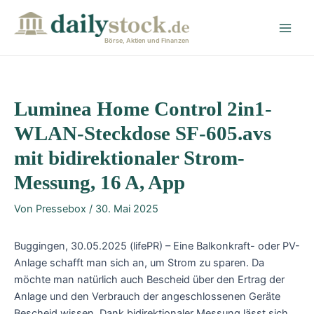
Zum
Post
Main
Inhalt
navigation
Men
springen
Börse, Aktien und Finanzen
Luminea Home Control 2in1-
WLAN-Steckdose SF-605.avs
mit bidirektionaler Strom-
Messung, 16 A, App
Von
Pressebox
/
30. Mai 2025
Buggingen, 30.05.2025 (lifePR) – Eine Balkonkraft- oder PV-
Anlage schafft man sich an, um Strom zu sparen. Da
möchte man natürlich auch Bescheid über den Ertrag der
Anlage und den Verbrauch der angeschlossenen Geräte
Bescheid wissen. Dank bidirektionaler Messung lässt sich