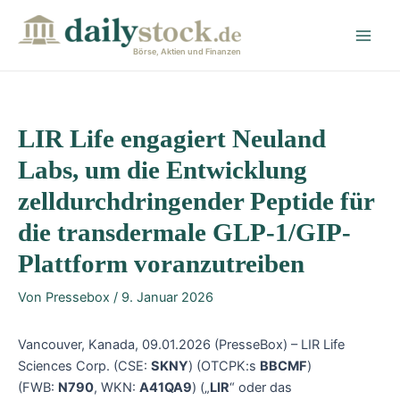
Zum
Post
Main
Inhalt
navigation
Men
springen
Börse, Aktien und Finanzen
LIR Life engagiert Neuland
Labs, um die Entwicklung
zelldurchdringender Peptide für
die transdermale GLP-1/GIP-
Plattform voranzutreiben
Von
Pressebox
/
9. Januar 2026
Vancouver, Kanada, 09.01.2026 (PresseBox) – LIR Life
Sciences Corp. (CSE:
SKNY
) (OTCPK:s
BBCMF
)
(FWB:
N790
, WKN:
A41QA9
) („
LIR
“ oder das