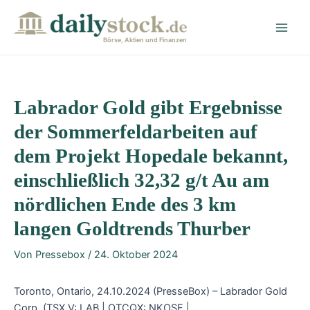
Zum
Post
Main
Inhalt
navigation
Men
springen
Börse, Aktien und Finanzen
Labrador Gold gibt Ergebnisse
der Sommerfeldarbeiten auf
dem Projekt Hopedale bekannt,
einschließlich 32,32 g/t Au am
nördlichen Ende des 3 km
langen Goldtrends Thurber
Von
Pressebox
/
24. Oktober 2024
Toronto, Ontario, 24.10.2024 (PresseBox) – Labrador Gold
Corp. (TSX.V: LAB | OTCQX: NKOSF |