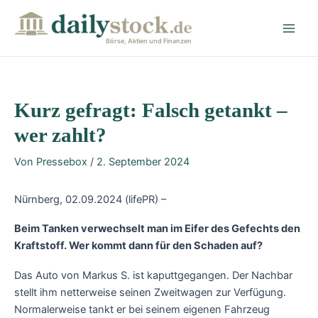
Zum
Post
Main
Inhalt
navigation
Men
springen
Börse, Aktien und Finanzen
Kurz gefragt: Falsch getankt –
wer zahlt?
Von
Pressebox
/
2. September 2024
Nürnberg, 02.09.2024 (lifePR) –
Beim Tanken verwechselt man im Eifer des Gefechts den
Kraftstoff. Wer kommt dann für den Schaden auf?
Das Auto von Markus S. ist kaputtgegangen. Der Nachbar
stellt ihm netterweise seinen Zweitwagen zur Verfügung.
Normalerweise tankt er bei seinem eigenen Fahrzeug