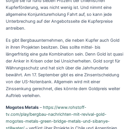
sorgte sie für rund sieben Prozent der chilenischen
Kupferförderung, was nicht wenig ist. Und nimmt eine
allgemeine Konjunkturerholung Fahrt auf, so kann jede
Unterbrechung auf der Angebotsseite die Kupferpreise
antreiben.
Es gibt Bergbauunternehmen, die neben Kupfer auch Gold
in ihren Projekten besitzen. Dies sollte mittel- bis
längerfristig eine gute Kombination sein. Denn Gold ist quasi
der Anker in Krisen oder bei Unsicherheiten. Gold sorgt für
Währungsschutz und hat sich über die Jahrhunderte
bewährt. Am 17. September gibt es eine Zinsentscheidung
von der US-Notenbank. Allgemein wird mit einer
Zinssenkung gerechnet, dies könnte dem Goldpreis weiter
Auftrieb verleihen.
Mogotes Metals
–
https://www.rohstoff-
tv.com/play/bergbau-nachrichten-mit-revival-gold-
mogotes-metals-green-bridge-metals-und-sibanye-
stillwater/
– verfügt über Projekte in Chile und Argentinien.