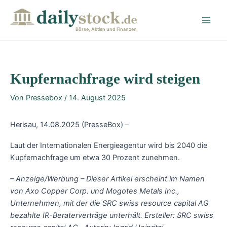
Zum
Post
Main
Inhalt
navigation
Men
springen
Börse, Aktien und Finanzen
Kupfernachfrage wird steigen
Von
Pressebox
/
14. August 2025
Herisau, 14.08.2025 (PresseBox) –
Laut der Internationalen Energieagentur wird bis 2040 die
Kupfernachfrage um etwa 30 Prozent zunehmen.
– Anzeige/Werbung – Dieser Artikel erscheint im Namen
von Axo Copper Corp. und Mogotes Metals Inc.,
Unternehmen, mit der die SRC swiss resource capital AG
bezahlte IR-Beraterverträge unterhält. Ersteller: SRC swiss