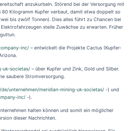
ereitschaft anzukurbeln. Störend bei der Versorgung mit
u 80 Kilogramm Kupfer verbaut, damit etwa doppelt so
ei bis zwölf Tonnen). Dies alles führt zu Chancen bei
d Elektrofahrzeugen steile Zuwächse zu erwarten. Früher
guttun.
company-inc/
– entwickelt die Projekte Cactus (Kupfer-
Arizona.
-uk-societas/
– über Kupfer und Zink, Gold und Silber.
eine saubere Stromversorgung.
h/de/unternehmen/meridian-mining-uk-societas/
-) und
ompany-inc/
-).
Unternehmen halten können und somit ein möglicher
ersion dieser Nachrichten.