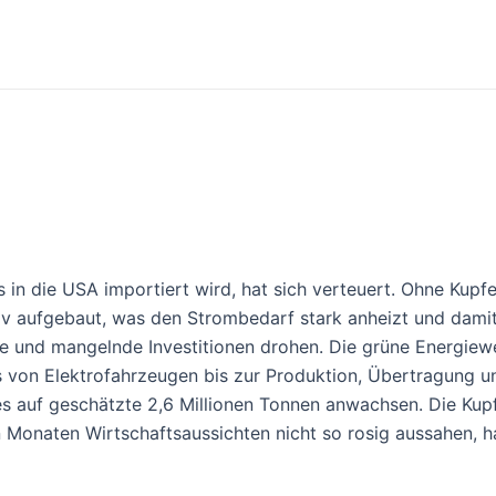
 in die USA importiert wird, hat sich verteuert. Ohne Kupf
siv aufgebaut, was den Strombedarf stark anheizt und dami
 und mangelnde Investitionen drohen. Die grüne Energiewe
 dies von Elektrofahrzeugen bis zur Produktion, Übertragun
e es auf geschätzte 2,6 Millionen Tonnen anwachsen. Die Ku
onaten Wirtschaftsaussichten nicht so rosig aussahen, h