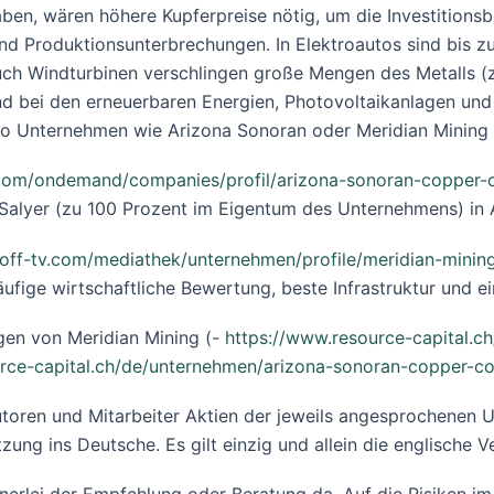
en, wären höhere Kupferpreise nötig, um die Investitionsb
nd Produktionsunterbrechungen. In Elektroautos sind bis z
ch Windturbinen verschlingen große Mengen des Metalls (zw
ind bei den erneuerbaren Energien, Photovoltaikanlagen un
 so Unternehmen wie Arizona Sonoran oder Meridian Mining 
com/ondemand/companies/profil/arizona-sonoran-copper-
/Salyer (zu 100 Prozent im Eigentum des Unternehmens) in 
off-tv.com/mediathek/unternehmen/profile/meridian-mining
äufige wirtschaftliche Bewertung, beste Infrastruktur und 
en von Meridian Mining (-
https://www.resource-capital.c
urce-capital.ch/de/unternehmen/arizona-sonoran-copper-c
toren und Mitarbeiter Aktien der jeweils angesprochenen 
zung ins Deutsche. Es gilt einzig und allein die englische V