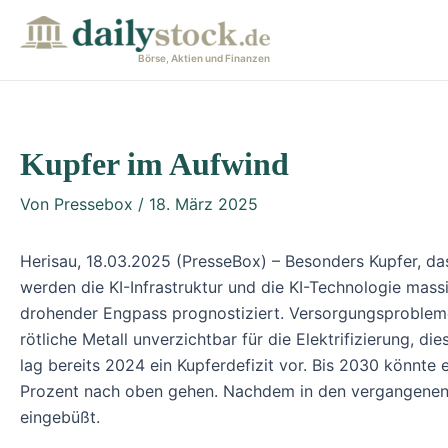
Zum
Post
Inhalt
navigation
Börse, Aktien und Finanzen
springen
Kupfer im Aufwind
Von
Pressebox
/
18. März 2025
Herisau, 18.03.2025 (PresseBox) – Besonders Kupfer, das
werden die KI-Infrastruktur und die KI-Technologie mas
drohender Engpass prognostiziert. Versorgungsprobleme
rötliche Metall unverzichtbar für die Elektrifizierung,
lag bereits 2024 ein Kupferdefizit vor. Bis 2030 könnt
Prozent nach oben gehen. Nachdem in den vergangenen M
eingebüßt.