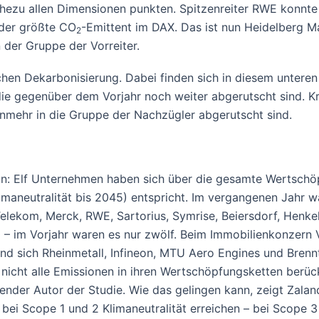
ahezu allen Dimensionen punkten. Spitzenreiter RWE konnt
 der größte CO
-Emittent im DAX. Das ist nun Heidelberg Ma
2
n der Gruppe der Vorreiter.
hen Dekarbonisierung. Dabei finden sich in diesem unteren 
 gegenüber dem Vorjahr noch weiter abgerutscht sind. Kriti
unmehr in die Gruppe der Nachzügler abgerutscht sind.
an: Elf Unternehmen haben sich über die gesamte Wertschöpf
aneutralität bis 2045) entspricht. Im vergangenen Jahr wa
elekom, Merck, RWE, Sartorius, Symrise, Beiersdorf, Henke
0 – im Vorjahr waren es nur zwölf. Beim Immobilienkonzer
hrend sich Rheinmetall, Infineon, MTU Aero Engines und Bre
 nicht alle Emissionen in ihren Wertschöpfungsketten berüc
ender Autor der Studie. Wie das gelingen kann, zeigt Zalan
bei Scope 1 und 2 Klimaneutralität erreichen – bei Scope 3