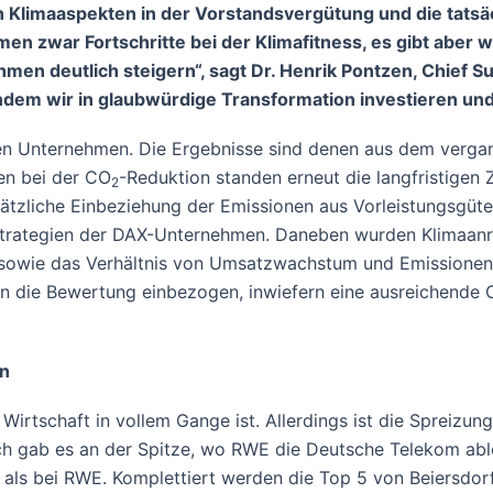
n Klimaaspekten in der Vorstandsvergütung und die tatsä
men zwar Fortschritte bei der Klimafitness, es gibt aber 
n deutlich steigern“, sagt Dr. Henrik Pontzen, Chief Sust
indem wir in glaubwürdige Transformation investieren un
en Unternehmen. Die Ergebnisse sind denen aus dem vergan
en bei der CO
-Reduktion standen erneut die langfristigen
2
sätzliche Einbeziehung der Emissionen aus Vorleistungsgüt
astrategien der DAX-Unternehmen. Daneben wurden Klimaanrei
 sowie das Verhältnis von Umsatzwachstum und Emissionen als
 in die Bewertung einbezogen, inwiefern eine ausreichende
rn
Wirtschaft in vollem Gange ist. Allerdings ist die Spreizu
ch gab es an der Spitze, wo RWE die Deutsche Telekom ablö
 als bei RWE. Komplettiert werden die Top 5 von Beiersdo