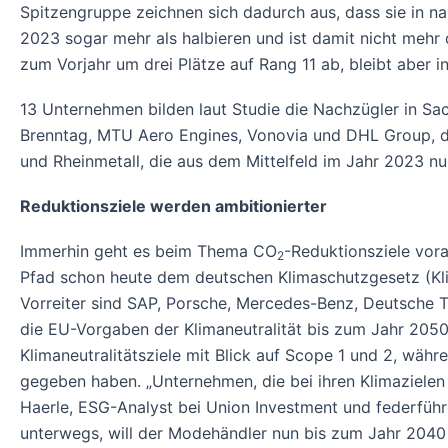
Spitzengruppe zeichnen sich dadurch aus, dass sie in n
2023 sogar mehr als halbieren und ist damit nicht mehr
zum Vorjahr um drei Plätze auf Rang 11 ab, bleibt aber i
13 Unternehmen bilden laut Studie die Nachzügler in Sac
Brenntag, MTU Aero Engines, Vonovia und DHL Group, die
und Rheinmetall, die aus dem Mittelfeld im Jahr 2023 n
Reduktionsziele werden ambitionierter
Immerhin geht es beim Thema CO
-Reduktionsziele vor
2
Pfad schon heute dem deutschen Klimaschutzgesetz (Klim
Vorreiter sind SAP, Porsche, Mercedes-Benz, Deutsche T
die EU-Vorgaben der Klimaneutralität bis zum Jahr 205
Klimaneutralitätsziele mit Blick auf Scope 1 und 2, wä
gegeben haben. „Unternehmen, die bei ihren Klimazielen
Haerle, ESG-Analyst bei Union Investment und federführ
unterwegs, will der Modehändler nun bis zum Jahr 2040 