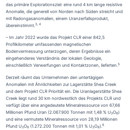
das primäre Explorationsziel: eine rund 4 km lange resistive
Anomalie, die generell von Norden nach Süden streicht und
mit Radongasanomalien, einem Uranzerfallsprodukt,
3, 4
übereinstimmt.
– Im Jahr 2022 wurde das Projekt CLR einer 842,5
Profilkilometer umfassenden magnetischen
Bodenvermessung unterzogen, deren Ergebnisse ein
eingehenderes Verständnis der lokalen Geologie,
5
einschließlich Verwerfungen und Kontaktzonen, lieferten.
Derzeit räumt das Unternehmen den untertägigen
Anomalien mit Ähnlichkeiten zur Lagerstätte Shea Creek
und dem Projekt CLR Priorität ein. Die Uranlagerstätte Shea
Creek liegt rund 30 km nordwestlich des Projekts CLR und
verfügt über eine angedeutete Mineralressource von 67,66
Millionen Pfund Uran (2.067.900 Tonnen mit 1,48 % U
O
)
3
8
und eine vermutete Mineralressource von 28,19 Millionen
6
Pfund U
O
(1.272.200 Tonnen mit 1,01 % U
O
).
3
8
3
8