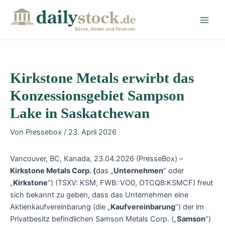
Zum
Post
Main
Inhalt
navigation
Men
springen
Börse, Aktien und Finanzen
Kirkstone Metals erwirbt das
Konzessionsgebiet Sampson
Lake in Saskatchewan
Von
Pressebox
/
23. April 2026
Vancouver, BC, Kanada, 23.04.2026 (PresseBox) –
Kirkstone Metals Corp.
(
das „
Unternehmen
“ oder
„
Kirkstone
“) (TSXV: KSM, FWB: VO0, OTCQB:KSMCF) freut
sich bekannt zu geben, dass das Unternehmen eine
Aktienkaufvereinbarung (die „
Kaufvereinbarung
“) der im
Privatbesitz befindlichen Samson Metals Corp. („
Samson
“)