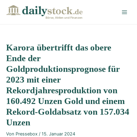
Zum
Post
Main
Inhalt
navigation
Men
springen
Börse, Aktien und Finanzen
Karora übertrifft das obere
Ende der
Goldproduktionsprognose für
2023 mit einer
Rekordjahresproduktion von
160.492 Unzen Gold und einem
Rekord-Goldabsatz von 157.034
Unzen
Von
Pressebox
/
15. Januar 2024