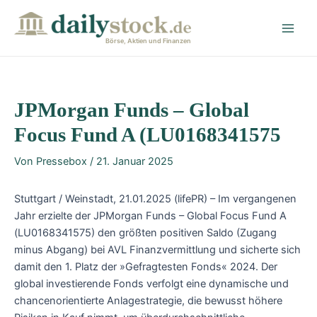
Zum
Post
Main
Inhalt
navigation
Men
springen
Börse, Aktien und Finanzen
JPMorgan Funds – Global
Focus Fund A (LU0168341575
Von
Pressebox
/
21. Januar 2025
Stuttgart / Weinstadt, 21.01.2025 (lifePR) – Im vergangenen
Jahr erzielte der JPMorgan Funds – Global Focus Fund A
(LU0168341575) den größten positiven Saldo (Zugang
minus Abgang) bei AVL Finanzvermittlung und sicherte sich
damit den 1. Platz der »Gefragtesten Fonds« 2024. Der
global investierende Fonds verfolgt eine dynamische und
chancenorientierte Anlagestrategie, die bewusst höhere