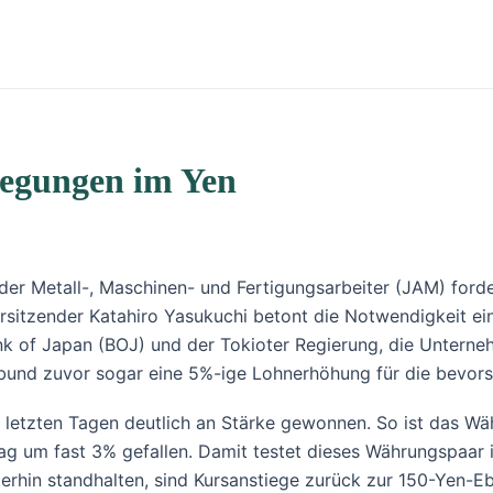
wegungen im Yen
d der Metall-, Maschinen- und Fertigungsarbeiter (JAM) for
sitzender Katahiro Yasukuchi betont die Notwendigkeit e
nk of Japan (BOJ) und der Tokioter Regierung, die Unterne
bund zuvor sogar eine 5%-ige Lohnerhöhung für die bevors
 letzten Tagen deutlich an Stärke gewonnen. So ist das W
g um fast 3% gefallen. Damit testet dieses Währungspaar i
eiterhin standhalten, sind Kursanstiege zurück zur 150-Yen