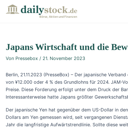
Zum
Post
Inhalt
navigation
Börse, Aktien und Finanzen
springen
Japans Wirtschaft und die Be
Von
Pressebox
/
21. November 2023
Berlin, 21.11.2023 (PresseBox) – Der japanische Verban
von ¥12.000 oder 4 % des Grundlohns für 2024. JAM-Vor
Preise. Diese Forderung erfolgt unter dem Druck der Ba
Interessanterweise hatte Japans größter Gewerkschafts
Der japanische Yen hat gegenüber dem US-Dollar in den
Dollars am Yen gemessen wird, seit vergangenen Diensta
Jahr die langfristige Aufwärtstrendlinie. Sollte diese w