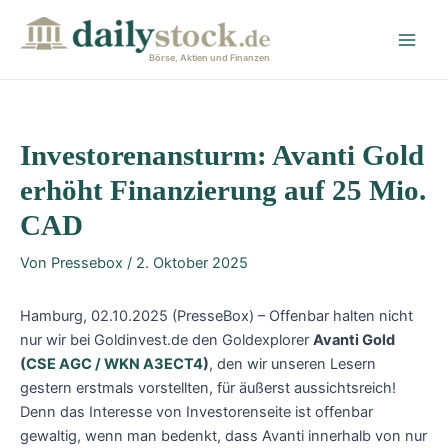
Zum
Post
Main
Inhalt
navigation
Men
springen
Börse, Aktien und Finanzen
Investorenansturm: Avanti Gold
erhöht Finanzierung auf 25 Mio.
CAD
Von
Pressebox
/
2. Oktober 2025
Hamburg, 02.10.2025 (PresseBox) – Offenbar halten nicht
nur wir bei Goldinvest.de den Goldexplorer
Avanti Gold
(
CSE AGC / WKN A3ECT4
)
, den wir unseren Lesern
gestern erstmals vorstellten, für äußerst aussichtsreich!
Denn das Interesse von Investorenseite ist offenbar
gewaltig, wenn man bedenkt, dass Avanti innerhalb von nur