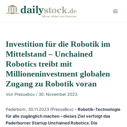
Zum
Post
Main
Inhalt
navigation
Men
springen
Börse, Aktien und Finanzen
Investition für die Robotik im
Mittelstand – Unchained
Robotics treibt mit
Millioneninvestment globalen
Zugang zu Robotik voran
Von
Pressebox
/
30. November 2023
Paderborn, 30.11.2023 (PresseBox) –
Robotik-Technologie
für alle zugänglich machen – dieses Ziel verfolgt das
Paderborner Startup Unchained Robotics. Die