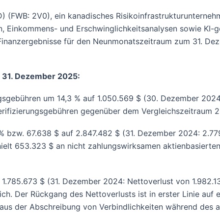
VRD) (FWB: 2V0), ein kanadisches Risikoinfrastrukturuntern
gen, Einkommens- und Erschwinglichkeitsanalysen sowie KI-
ine Finanzergebnisse für den Neunmonatszeitraum zum 31. 
um 31. Dezember 2025:
ngsgebühren um 14,3 % auf 1.050.569 $ (30. Dezember 2024: 
Verifizierungsgebühren gegenüber dem Vergleichszeitraum 
% bzw. 67.638 $ auf 2.847.482 $ (31. Dezember 2024: 2.7
ielt 653.323 $ an nicht zahlungswirksamen aktienbasierte
1.785.673 $ (31. Dezember 2024: Nettoverlust von 1.982.1
ch. Der Rückgang des Nettoverlusts ist in erster Linie auf
n aus der Abschreibung von Verbindlichkeiten während d