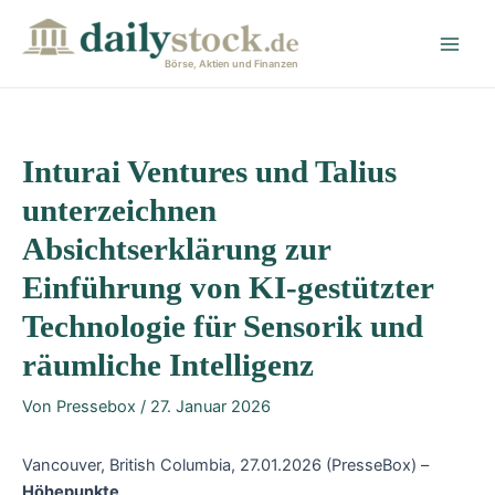
Zum
Post
Main
Inhalt
navigation
Men
springen
Börse, Aktien und Finanzen
Inturai Ventures und Talius
unterzeichnen
Absichtserklärung zur
Einführung von KI-gestützter
Technologie für Sensorik und
räumliche Intelligenz
Von
Pressebox
/
27. Januar 2026
Vancouver, British Columbia, 27.01.2026 (PresseBox) –
Höhepunkte