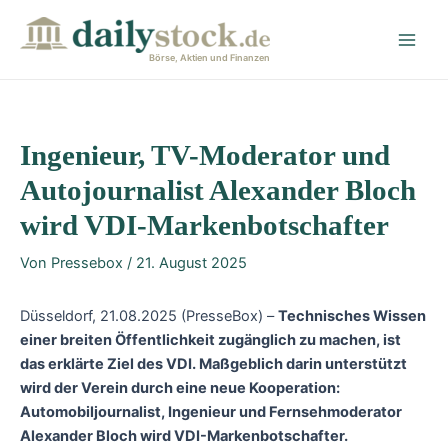
Zum
Post
Main
Inhalt
navigation
Men
springen
Börse, Aktien und Finanzen
Ingenieur, TV-Moderator und
Autojournalist Alexander Bloch
wird VDI-Markenbotschafter
Von
Pressebox
/
21. August 2025
Düsseldorf, 21.08.2025 (PresseBox) –
Technisches Wissen
einer breiten Öffentlichkeit zugänglich zu machen, ist
das erklärte Ziel des VDI. Maßgeblich darin unterstützt
wird der Verein durch eine neue Kooperation:
Automobiljournalist, Ingenieur und Fernsehmoderator
Alexander Bloch wird VDI-Markenbotschafter.